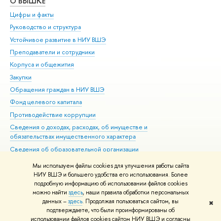
О ВЫШКЕ
ОБ
Цифры и факты
Ли
Руководство и структура
Дов
Устойчивое развитие в НИУ ВШЭ
Ол
Преподаватели и сотрудники
При
Корпуса и общежития
Вы
Закупки
При
Обращения граждан в НИУ ВШЭ
Ас
Фонд целевого капитала
До
Противодействие коррупции
Цен
Сведения о доходах, расходах, об имуществе и
Би
обязательствах имущественного характера
Об
Сведения об образовательной организации
Обр
Людям с ограниченными возможностями здоровья
Мы используем файлы cookies для улучшения работы сайта
Единая платежная страница
НИУ ВШЭ и большего удобства его использования. Более
подробную информацию об использовании файлов cookies
Работа в Вышке
можно найти
здесь
, наши правила обработки персональных
данных –
здесь
. Продолжая пользоваться сайтом, вы
✖
Редактору
подтверждаете, что были проинформированы об
© НИУ ВШЭ 1993–2026
Адреса и контакты
Условия использования
использовании файлов cookies сайтом НИУ ВШЭ и согласны