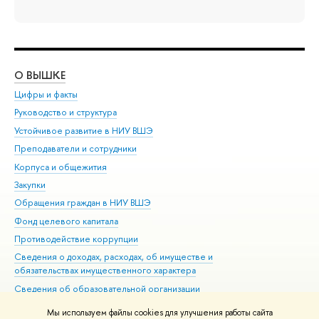
О ВЫШКЕ
ОБ
Цифры и факты
Ли
Руководство и структура
Дов
Устойчивое развитие в НИУ ВШЭ
Ол
Преподаватели и сотрудники
При
Корпуса и общежития
Вы
Закупки
При
Обращения граждан в НИУ ВШЭ
Ас
Фонд целевого капитала
До
Противодействие коррупции
Цен
Сведения о доходах, расходах, об имуществе и
Би
обязательствах имущественного характера
Об
Сведения об образовательной организации
Обр
Людям с ограниченными возможностями здоровья
Мы используем файлы cookies для улучшения работы сайта