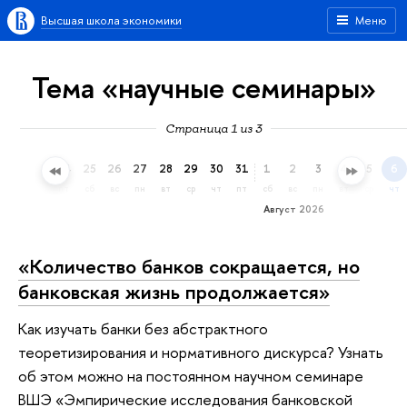
Высшая школа экономики
Меню
Тема «научные семинары»
Страница 1 из 3
22
23
24
25
26
27
28
29
30
31
1
2
3
4
5
6
ср
чт
пт
сб
вс
пн
вт
ср
чт
пт
сб
вс
пн
вт
ср
чт
Август 2026
«Количество банков сокращается, но
банковская жизнь продолжается»
Как изучать банки без абстрактного
теоретизирования и нормативного дискурса? Узнать
об этом можно на постоянном научном семинаре
ВШЭ «Эмпирические исследования банковской