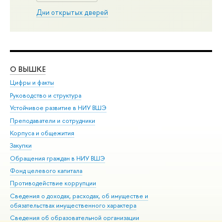
Дни открытых дверей
О ВЫШКЕ
ОБ
Цифры и факты
Ли
Руководство и структура
Дов
Устойчивое развитие в НИУ ВШЭ
Ол
Преподаватели и сотрудники
При
Корпуса и общежития
Вы
Закупки
При
Обращения граждан в НИУ ВШЭ
Ас
Фонд целевого капитала
До
Противодействие коррупции
Цен
Сведения о доходах, расходах, об имуществе и
Би
обязательствах имущественного характера
Об
Сведения об образовательной организации
Обр