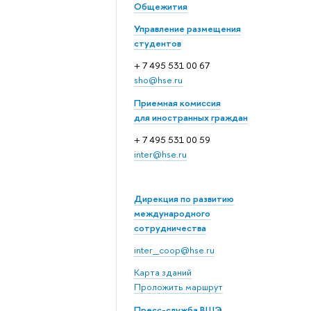
Общежития
Управление размещения
студентов
+ 7 495 531 00 67
sho@hse.ru
Приемная комиссия
для иностранных граждан
+ 7 495 531 00 59
inter@hse.ru
Дирекция по развитию
международного
сотрудничества
inter_coop@hse.ru
Карта зданий
Проложить маршрут
Пресс-служба ВШЭ