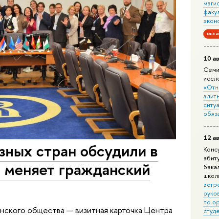
маги
факу
экон
онла
10 ав
Семи
иссл
«Отн
элит
ситуа
обяз
12 ав
зных стран обсудили в
Конс
абит
я меняет гражданский
бака
школ
встр
руко
по о
нского общества — визитная карточка Центра
студ