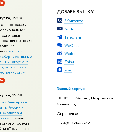
йн
ДОБАВЬ ВЫШКУ
густа, 19:00
ВКонтакте
нар программы
YouTube
ессиональной
подготовки
Telegram
поративное право
WeChat
равление
ами»:
мастер-
Weibo
с «Корпоративные
Zhihu
оны: инструмент
ы, мотивации и
Max
мственности»
йн
Главный корпус
густа, 19:30
109028, г. Москва, Покровский
ия «Культурные
бульвар, д. 11
епты России и
: сходства и
Справочная:
ичия»
в рамках
+ 7 495 771-32-32
естного проекта
йни «Полдень» и