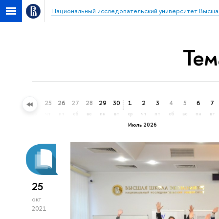
Национальный исследовательский университет Высша
Тем
22
23
24
25
26
27
28
29
30
1
2
3
4
5
6
7
пн
вт
ср
чт
пт
сб
вс
пн
вт
ср
чт
пт
сб
вс
пн
вт
Июль 2026
25
окт
2021