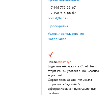
+ 7 495 772-95-67
+ 7 495 916-88-67
press@hse.ru
Пресс-релизы
Условия использования
материалов
Нашли
опечатку
?
Выделите её, нажмите Ctrl+Enter и
отправьте нам уведомление. Спасибо
за участие!
Сервис предназначен только для
отправки сообщений об
орфографических и пунктуационных
ошибках.