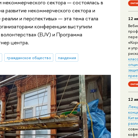
и некоммерческого сектора — состоялась в
онла
на развитие некоммерческого сектора и
реалии и перспективы» — эта тема стала
12 ав
организаторами конференции выступили
Веби
проф
 волонтерства» (EUV) и Программа
пере
нер центра.
«Кор
и уп
риск
гражданское общество
пандемия
клас
опци
защит
прее
онла
12 ав
Лекц
конц
Китая
разл
совм
кофе