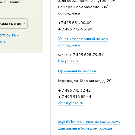
Для соединения с внутренним
ки Онлайн»
номером подразделения/
сотрудника:
+7 495 531-00-00
казать все
+ 7 495 772-95-90
открытых
Узнать телефонный номер
ей
сотрудника
Факс: + 7 495 628-79-31
hse@hse.ru
Приемная комиссия
Москва, ул. Мясницкая, д. 20
+ 7 495 771 32 42
+ 7 495 916 88 44
abitur@hse.ru
MyHSEhouse - твои возможности
для жизни в большом городе