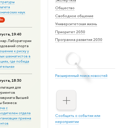
стратуры
льтета
Общество
омических наук
Свободное общение
йн
Университетская жизнь
Приоритет 2030
густа, 19:40
Программа развития 2030
нар Лаборатории
едований спорта
ошение к риску у
ных шахматистов в
циях, где победа
ательна»
Расширенный поиск новостей
густа, 18:30
ультация для
уриентов
лавриата Высшей
ы бизнеса:
еча с
водителем отдела
Сообщить о событии или
рганизации приема
мероприятии
ентов