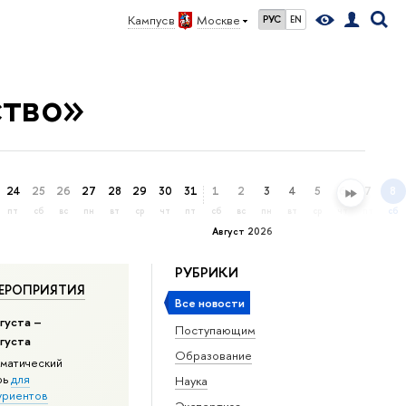
Кампус в
Москве
РУС
EN
ство»
24
25
26
27
28
29
30
31
1
2
3
4
5
6
7
8
пт
сб
вс
пн
вт
ср
чт
пт
сб
вс
пн
вт
ср
чт
пт
сб
Август 2026
РУБРИКИ
ЕРОПРИЯТИЯ
Все новости
густа –
Поступающим
вгуста
Образование
матический
рь
для
Наука
уриентов
Экспертиза