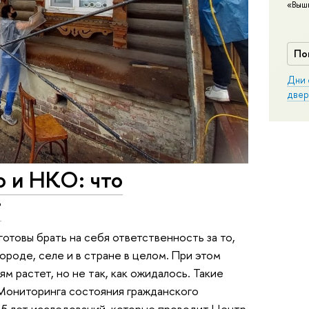
«Выш
По
Дни 
двер
о и НКО: что
т
готовы брать на себя ответственность за то,
городе, селе и в стране в целом. При этом
 растет, но не так, как ожидалось. Такие
 Мониторинга состояния гражданского
 15 лет исследований, которые проводит Центр