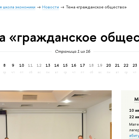
я школа экономики
Новости
Тема «гражданское общество»
а «гражданское обще
Страница 1 из 16
8
9
10
11
12
13
14
15
16
17
18
19
20
21
22
23
ср
чт
пт
сб
вс
пн
вт
ср
чт
пт
сб
вс
пн
вт
ср
чт
М
10 ав
22 а
Мате
лаге
абит