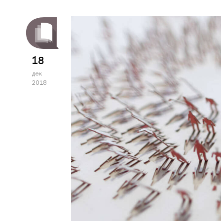
18
дек
2018