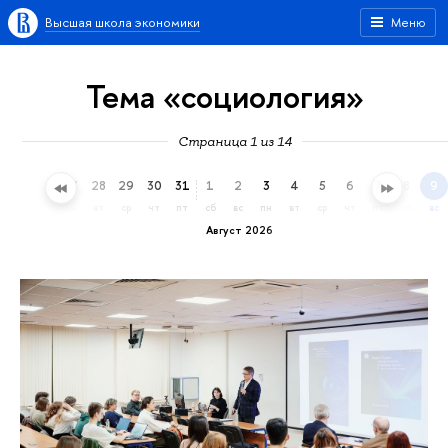
Высшая школа экономики
Меню
Тема «социология»
Страница 1 из 14
25
26
27
28
29
30
31
1
2
3
4
5
6
7
8
9
сб
вс
пн
вт
ср
чт
пт
сб
вс
пн
вт
ср
чт
пт
сб
вс
Август 2026