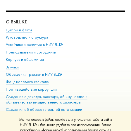
О ВЫШКЕ
ОБ
Цифры и факты
Ли
Руководство и структура
Дов
Устойчивое развитие в НИУ ВШЭ
Ол
Преподаватели и сотрудники
При
Корпуса и общежития
Вы
Закупки
При
Обращения граждан в НИУ ВШЭ
Ас
Фонд целевого капитала
До
Противодействие коррупции
Цен
Сведения о доходах, расходах, об имуществе и
Би
обязательствах имущественного характера
Об
Сведения об образовательной организации
Обр
Людям с ограниченными возможностями здоровья
Мы используем файлы cookies для улучшения работы сайта
Единая платежная страница
НИУ ВШЭ и большего удобства его использования. Более
подробную информацию об использовании файлов cookies