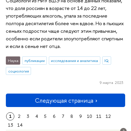
Социологи из НИУ ВШЭ на основе данных показали,
что доля россиян в возрасте от 14 до 22 лет,
употребляющих алкоголь, упала за последние
полтора десятилетия более чем вдвое. Но в пьющих
семьях подростки чаще следуют этим привычкам,
особенно если родители злоупотребляют спиртным
и если в семье нет отца.
Наука
публикации
исследования и аналитика
IQ
социология
9 марта 2023
Следующая страница
1
2
3
4
5
6
7
8
9
10
11
12
13
14
2