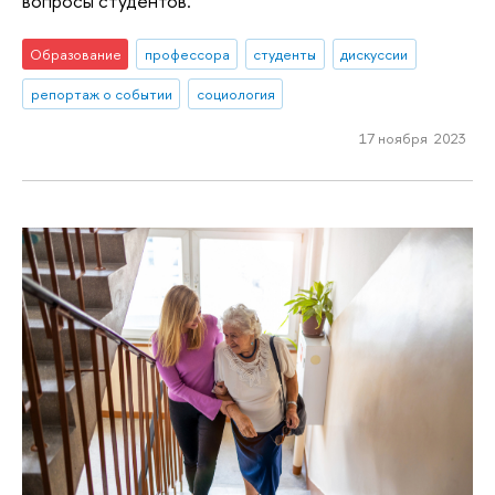
вопросы студентов.
Образование
профессора
студенты
дискуссии
репортаж о событии
социология
17 ноября 2023