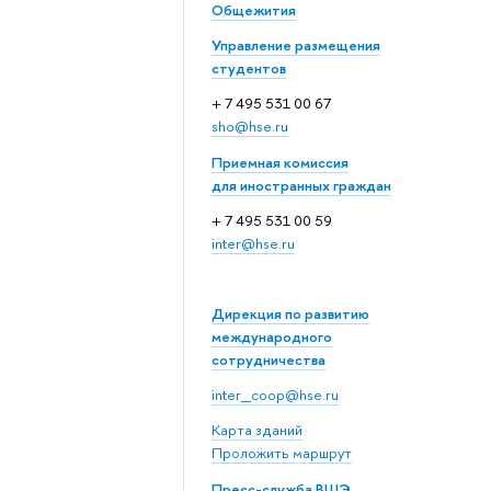
Общежития
Управление размещения
студентов
+ 7 495 531 00 67
sho@hse.ru
Приемная комиссия
для иностранных граждан
+ 7 495 531 00 59
inter@hse.ru
Дирекция по развитию
международного
сотрудничества
inter_coop@hse.ru
Карта зданий
Проложить маршрут
Пресс-служба ВШЭ