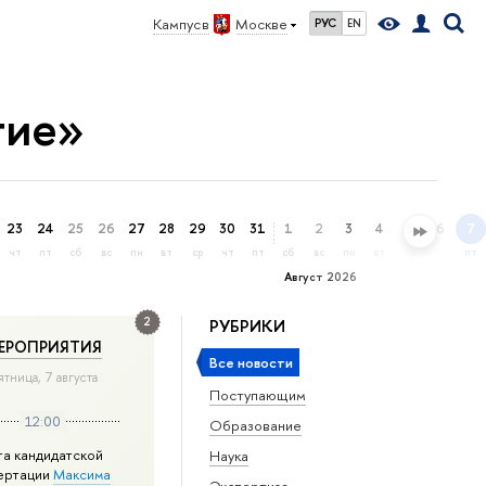
Кампус в
Москве
РУС
EN
тие»
23
24
25
26
27
28
29
30
31
1
2
3
4
5
6
7
чт
пт
сб
вс
пн
вт
ср
чт
пт
сб
вс
пн
вт
ср
чт
пт
Август 2026
2
РУБРИКИ
ЕРОПРИЯТИЯ
Все новости
ятница, 7 августа
Поступающим
12:00
Образование
та кандидатской
Наука
ертации
Максима
Экспертиза