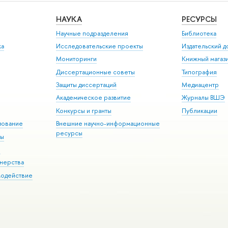
НАУКА
РЕСУРСЫ
Научные подразделения
Библиотека
ка
Исследовательские проекты
Издательский 
Мониторинги
Книжный магаз
Диссертационные советы
Типография
Защиты диссертаций
Медиацентр
Академическое развитие
Журналы ВШЭ
Конкурсы и гранты
Публикации
зование
Внешние научно-информационные
ресурсы
ры
Э
нерства
модействие