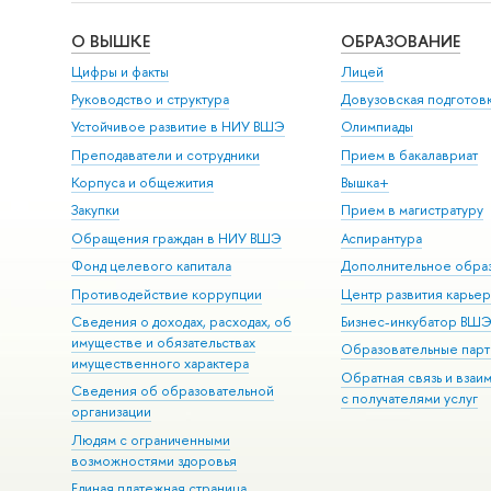
О ВЫШКЕ
ОБРАЗОВАНИЕ
Цифры и факты
Лицей
Руководство и структура
Довузовская подготов
Устойчивое развитие в НИУ ВШЭ
Олимпиады
Преподаватели и сотрудники
Прием в бакалавриат
Корпуса и общежития
Вышка+
Закупки
Прием в магистратуру
Обращения граждан в НИУ ВШЭ
Аспирантура
Фонд целевого капитала
Дополнительное обра
Противодействие коррупции
Центр развития карье
Сведения о доходах, расходах, об
Бизнес-инкубатор ВШ
имуществе и обязательствах
Образовательные парт
имущественного характера
Обратная связь и взаи
Сведения об образовательной
с получателями услуг
организации
Людям с ограниченными
возможностями здоровья
Единая платежная страница