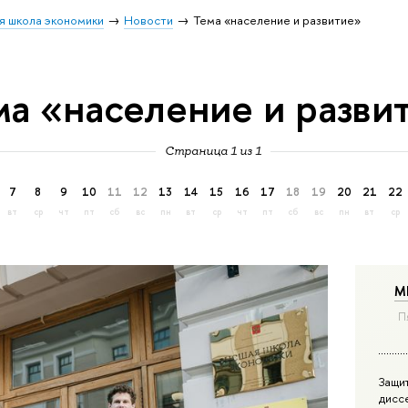
я школа экономики
Новости
Тема «население и развитие»
ма «население и разви
Страница 1 из 1
7
8
9
10
11
12
13
14
15
16
17
18
19
20
21
22
вт
ср
чт
пт
сб
вс
пн
вт
ср
чт
пт
сб
вс
пн
вт
ср
М
П
Защи
дисс