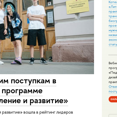
Коте
«Лит
практ
тран
биог
прое
мужчи
низк
экон
стат
Веби
прог
«Пед
им поступкам в
дизай
прак
Отве
а программе
пост
ление и развитие»
онл
и развитие» вошла в рейтинг лидеров