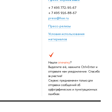
+ 7 495 772-95-67
+ 7 495 916-88-67
press@hse.ru
Пресс-релизы
Условия использования
материалов
Нашли
опечатку
?
Выделите её, нажмите Ctrl+Enter и
отправьте нам уведомление. Спасибо
за участие!
Сервис предназначен только для
отправки сообщений об
орфографических и пунктуационных
ошибках.