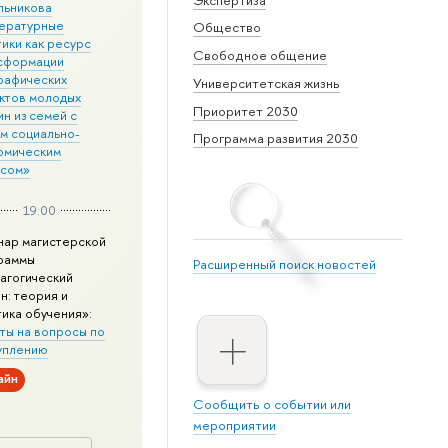
льникова
ературные
Общество
ики как ресурс
Свободное общение
сформации
рафических
Университетская жизнь
ктов молодых
Приоритет 2030
н из семей с
им социально-
Программа развития 2030
омическим
усом»
19:00
нар магистерской
раммы
Расширенный поиск новостей
агогический
н: теория и
тика обучения»:
ты на вопросы по
уплению
айн
Сообщить о событии или
мероприятии