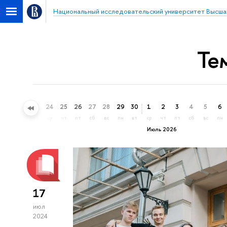
Национальный исследовательский университет Высша
Те
21
22
23
24
25
26
27
28
29
30
1
2
3
4
5
6
вс
пн
вт
ср
чт
пт
сб
вс
пн
вт
ср
чт
пт
сб
вс
пн
Июль 2026
17
июл
2024