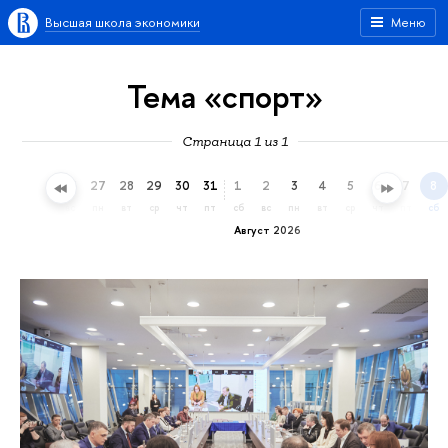
Высшая школа экономики
Меню
Тема «спорт»
Страница 1 из 1
24
25
26
27
28
29
30
31
1
2
3
4
5
6
7
8
пт
сб
вс
пн
вт
ср
чт
пт
сб
вс
пн
вт
ср
чт
пт
сб
Август 2026