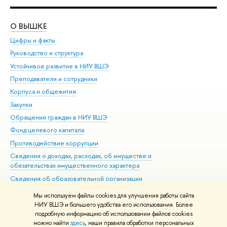
О ВЫШКЕ
ОБ
Цифры и факты
Ли
Руководство и структура
Дов
Устойчивое развитие в НИУ ВШЭ
Ол
Преподаватели и сотрудники
При
Корпуса и общежития
Вы
Закупки
При
Обращения граждан в НИУ ВШЭ
Ас
Фонд целевого капитала
До
Противодействие коррупции
Цен
Сведения о доходах, расходах, об имуществе и
Би
обязательствах имущественного характера
Об
Сведения об образовательной организации
Обр
Людям с ограниченными возможностями здоровья
Мы используем файлы cookies для улучшения работы сайта
Единая платежная страница
НИУ ВШЭ и большего удобства его использования. Более
подробную информацию об использовании файлов cookies
Работа в Вышке
можно найти
здесь
, наши правила обработки персональных