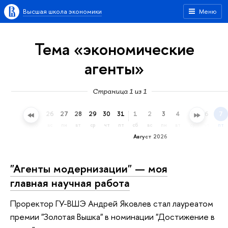
Высшая школа экономики
Меню
Тема «экономические
агенты»
Страница 1 из 1
23
24
25
26
27
28
29
30
31
1
2
3
4
5
6
7
чт
пт
сб
вс
пн
вт
ср
чт
пт
сб
вс
пн
вт
ср
чт
пт
Август 2026
"Агенты модернизации" — моя
главная научная работа
Проректор ГУ-ВШЭ Андрей Яковлев стал лауреатом
премии "Золотая Вышка" в номинации "Достижение в