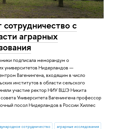
сотрудничество с
асти аграрных
зования
номики подписала меморандум о
их университетов Нидерландов —
ентром Вагенингена, входящим в число
ьских институтов в области сельского
риняли участие ректор НИУ ВШЭ Никита
 совета Университета Вагенингена профессор
мочный посол Нидерландов в России Хиллес
дународное сотрудничество
аграрные исследования