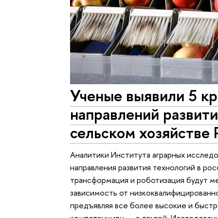
Ученые выявили 5 к
направлений развити
сельском хозяйстве 
Аналитики Института аграрных исслед
направления развития технологий в ро
трансформация и роботизация будут ме
зависимость от низкоквалифицированно
предъявляя все более высокие и быст
компетенциям — с другой. Исследование