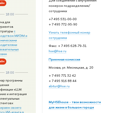
Для соединения с внутренним
айн
номером подразделения/
сотрудника:
18:00
+7 495 531-00-00
еча для
+ 7 495 772-95-90
уриентов
стратуры
с
Узнать телефонный номер
водством МИЭМ и
сотрудника
емическими
водителями
Факс: + 7 495 628-79-31
зовательных
hse@hse.ru
рамм
Приемная комиссия
айн
Москва, ул. Мясницкая, д. 20
18:00
+ 7 495 771 32 42
нар программы
+ 7 495 916 88 44
шения
abitur@hse.ru
ификации «LLM:
ание и интеграция
ллектуальных
MyHSEhouse - твои возможности
стентов»:
для жизни в большом городе
ираем своего
ого ИИ-агента в