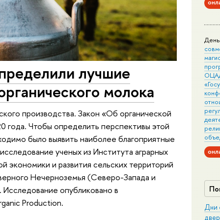
онл
День
совм
маги
определили лучшие
прог
ОЦА
«Гос
органического молока
конф
отно
регу
еского производства. Закон «Об органической
деят
020 года. Чтобы определить перспективы этой
рели
объе
бходимо было выявить наиболее благоприятные
о исследование ученых из Института аграрных
онл
й экономики и развития сельских территорий
еверного Нечерноземья (Северо-Запада и
По
. Исследование опубликовано в
rganic Production.
Дни 
двер