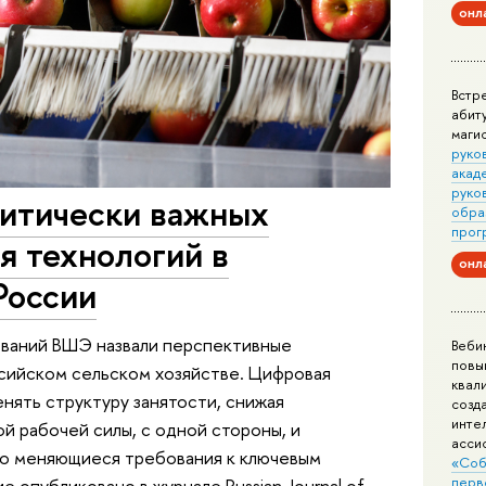
онл
Встр
абит
маги
руко
акад
руко
ритически важных
обра
прог
я технологий в
онл
России
ований ВШЭ назвали перспективные
Веби
повы
ссийском сельском хозяйстве. Цифровая
квал
нять структуру занятости, снижая
созд
инте
й рабочей силы, с одной стороны, и
асси
ро меняющиеся требования к ключевым
«Соб
перв
 опубликовано в журнале Russian Journal of