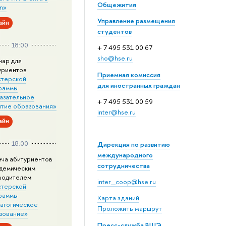
Общежития
n»
Управление размещения
айн
студентов
18:00
+ 7 495 531 00 67
sho@hse.ru
нар для
уриентов
Приемная комиссия
стерской
для иностранных граждан
раммы
азательное
+ 7 495 531 00 59
итие образования»
inter@hse.ru
айн
18:00
Дирекция по развитию
международного
еча абитуриентов
сотрудничества
адемическим
водителем
inter_coop@hse.ru
стерской
раммы
Карта зданий
агогическое
Проложить маршрут
зование»
Пресс-служба ВШЭ