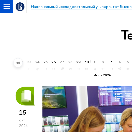
Национальный исследовательский университет Высша
Т
20
21
22
23
24
25
26
27
28
29
30
1
2
3
4
5
сб
вс
пн
вт
ср
чт
пт
сб
вс
пн
вт
ср
чт
пт
сб
вс
Июль 2026
15
окт
2024