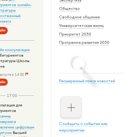
уриентов онлайн-
Общество
стратуры
усственный
Свободное общение
ллект»
Университетская жизнь
айн
Приоритет 2030
Программа развития 2030
йн консультации
абитуриентов
стратуры Школы
йна
августа в 14:00
Расширенный поиск новостей
айн
17:00
ультация для
уриентов
раммы
лавриата
Сообщить о событии или
авление цифровым
мероприятии
уктом»
Высшей