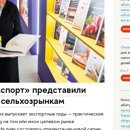
абит
маги
«Иск
инте
онл
Онла
для 
маги
диза
6 и 7 
онл
спорт» представили
 сельхозрынкам
Конс
абит
прог
» выпускает экспортные гиды — практические
бака
«Упр
у на том или ином целевом рынке
прод
На днях состоялась презентация новой серии