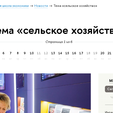
я школа экономики
Новости
Тема «сельское хозяйство»
ема «сельское хозяйст
Страница 1 из 6
6
7
8
9
10
11
12
13
14
15
16
17
18
19
20
21
пн
вт
ср
чт
пт
сб
вс
пн
вт
ср
чт
пт
сб
вс
пн
вт
М
Сег
Ч
Инте