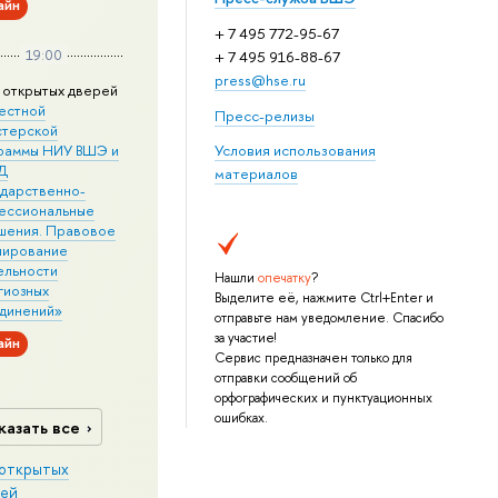
айн
+ 7 495 772-95-67
19:00
+ 7 495 916-88-67
press@hse.ru
 открытых дверей
естной
Пресс-релизы
стерской
раммы НИУ ВШЭ и
Условия использования
Д
материалов
ударственно-
ессиональные
шения. Правовое
лирование
ельности
Нашли
опечатку
?
гиозных
Выделите её, нажмите Ctrl+Enter и
динений»
отправьте нам уведомление. Спасибо
за участие!
айн
Сервис предназначен только для
отправки сообщений об
орфографических и пунктуационных
ошибках.
казать все
открытых
ей