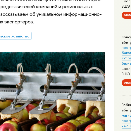
школ
 представителей компаний и региональных
ВШЭ
 Рассказываем об уникальном информационно-
онл
х экспортеров.
ьское хозяйство
Конс
абит
прог
бака
«Упр
бизн
школ
ВШЭ
онл
Веби
абит
маги
прог
- ме