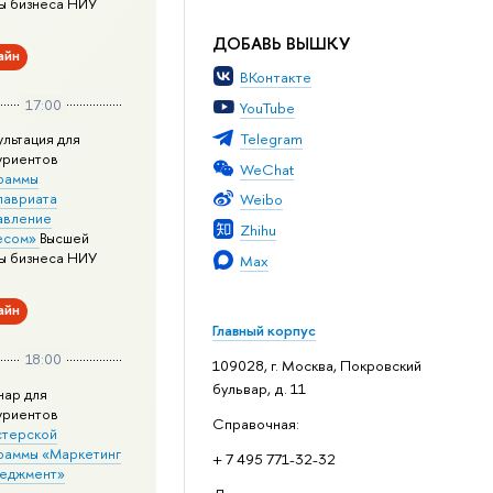
ы бизнеса НИУ
ДОБАВЬ ВЫШКУ
айн
ВКонтакте
17:00
YouTube
Telegram
ультация для
уриентов
WeChat
раммы
лавриата
Weibo
авление
Zhihu
есом»
Высшей
ы бизнеса НИУ
Max
айн
Главный корпус
18:00
109028, г. Москва, Покровский
бульвар, д. 11
нар для
уриентов
Справочная:
стерской
раммы «Маркетинг
+ 7 495 771-32-32
неджмент»