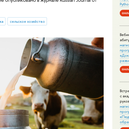
Pytho
онл
ка
сельское хозяйство
Веби
абит
маги
прог
«Док
разв
онл
Встр
с ак
руко
маги
прог
«Пед
обра