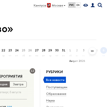
Кампус в
Москве
РУС
EN
во»
22
23
24
25
26
27
28
29
30
31
1
2
3
4
5
6
ср
чт
пт
сб
вс
пн
вт
ср
чт
пт
сб
вс
пн
вт
ср
чт
Август 2026
12
РУБРИКИ
ЕРОПРИЯТИЯ
Все новости
одня
Завтра
Поступающим
етверг, 6 августа
Образование
Наука
нсив
для
Экспертиза