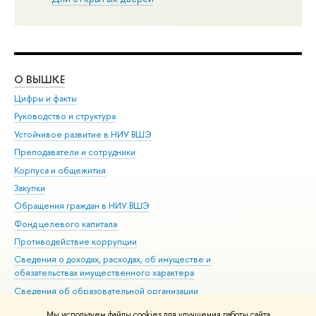
О ВЫШКЕ
ОБ
Цифры и факты
Ли
Руководство и структура
Дов
Устойчивое развитие в НИУ ВШЭ
Ол
Преподаватели и сотрудники
При
Корпуса и общежития
Вы
Закупки
При
Обращения граждан в НИУ ВШЭ
Ас
Фонд целевого капитала
До
Противодействие коррупции
Цен
Сведения о доходах, расходах, об имуществе и
Би
обязательствах имущественного характера
Об
Сведения об образовательной организации
Обр
Людям с ограниченными возможностями здоровья
Мы используем файлы cookies для улучшения работы сайта