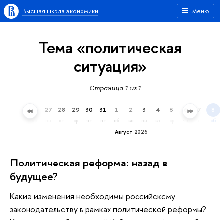
Высшая школа экономики
Меню
Тема «политическая
ситуация»
Страница 1 из 1
24
25
26
27
28
29
30
31
1
2
3
4
5
6
7
8
пт
сб
вс
пн
вт
ср
чт
пт
сб
вс
пн
вт
ср
чт
пт
сб
Август 2026
Политическая реформа: назад в
будущее?
Какие изменения необходимы российскому
законодательству в рамках политической реформы?