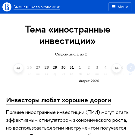
Высшая школа экономики
Меню
Тема «иностранные
инвестиции»
Страница 1 из 1
23
24
25
26
27
28
29
30
31
1
2
3
4
5
6
7
чт
пт
сб
вс
пн
вт
ср
чт
пт
сб
вс
пн
вт
ср
чт
пт
Август 2026
Инвесторы любят хорошие дороги
Прямые иностранные инвестиции (ПИИ) могут стать
эффективным стимулятором экономического роста,
но воспользоваться этим инструментом получается