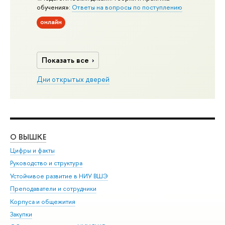
обучения»:
Ответы на вопросы по поступлению
онлайн
Показать все
Дни открытых дверей
О ВЫШКЕ
ОБ
Цифры и факты
Ли
Руководство и структура
Дов
Устойчивое развитие в НИУ ВШЭ
Ол
Преподаватели и сотрудники
При
Корпуса и общежития
Вы
Закупки
При