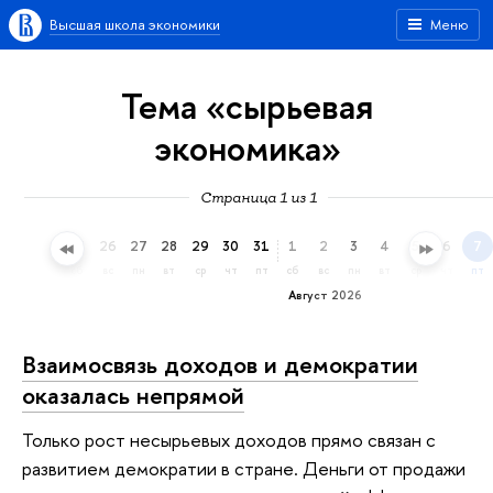
Высшая школа экономики
Меню
Тема «сырьевая
экономика»
Страница 1 из 1
23
24
25
26
27
28
29
30
31
1
2
3
4
5
6
7
чт
пт
сб
вс
пн
вт
ср
чт
пт
сб
вс
пн
вт
ср
чт
пт
Август 2026
Взаимосвязь доходов и демократии
оказалась непрямой
Только рост несырьевых доходов прямо связан с
развитием демократии в стране. Деньги от продажи