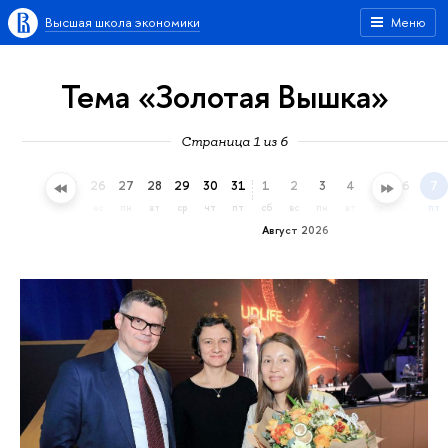
Высшая школа экономики
Меню
Тема «Золотая Вышка»
Страница 1 из 6
23
24
25
26
27
28
29
30
31
1
2
3
4
5
6
7
чт
пт
сб
вс
пн
вт
ср
чт
пт
сб
вс
пн
вт
ср
чт
пт
Август 2026