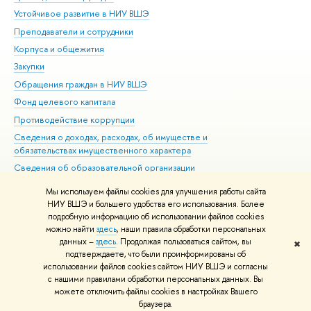
Устойчивое развитие в НИУ ВШЭ
Ол
Преподаватели и сотрудники
При
Корпуса и общежития
Вы
Закупки
При
Обращения граждан в НИУ ВШЭ
Ас
Фонд целевого капитала
До
Противодействие коррупции
Цен
Сведения о доходах, расходах, об имуществе и
Би
обязательствах имущественного характера
Об
Сведения об образовательной организации
Обр
Людям с ограниченными возможностями здоровья
Мы используем файлы cookies для улучшения работы сайта
Единая платежная страница
НИУ ВШЭ и большего удобства его использования. Более
подробную информацию об использовании файлов cookies
Работа в Вышке
можно найти
здесь
, наши правила обработки персональных
данных –
здесь
. Продолжая пользоваться сайтом, вы
✖
Редактору
подтверждаете, что были проинформированы об
© НИУ ВШЭ 1993–2026
Адреса и контакты
Условия использования
использовании файлов cookies сайтом НИУ ВШЭ и согласны
с нашими правилами обработки персональных данных. Вы
материалов
Политика конфиденциальности
Карта сайта
можете отключить файлы cookies в настройках Вашего
Шрифты HSE Sans и HSE Slab разработаны в
Школе дизайна НИУ ВШЭ
браузера.