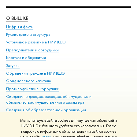
О ВЫШКЕ
ОБ
Цифры и факты
Ли
Руководство и структура
Дов
Устойчивое развитие в НИУ ВШЭ
Ол
Преподаватели и сотрудники
При
Корпуса и общежития
Вы
Закупки
При
Обращения граждан в НИУ ВШЭ
Ас
Фонд целевого капитала
До
Противодействие коррупции
Цен
Сведения о доходах, расходах, об имуществе и
Би
обязательствах имущественного характера
Об
Сведения об образовательной организации
Обр
Людям с ограниченными возможностями здоровья
Мы используем файлы cookies для улучшения работы сайта
Единая платежная страница
НИУ ВШЭ и большего удобства его использования. Более
подробную информацию об использовании файлов cookies
Работа в Вышке