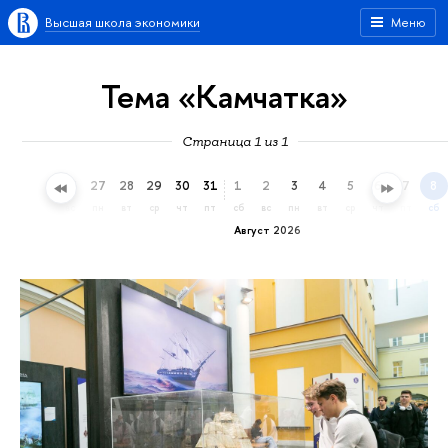
Высшая школа экономики
Меню
Тема «Камчатка»
Страница 1 из 1
24
25
26
27
28
29
30
31
1
2
3
4
5
6
7
8
пт
сб
вс
пн
вт
ср
чт
пт
сб
вс
пн
вт
ср
чт
пт
сб
Август 2026