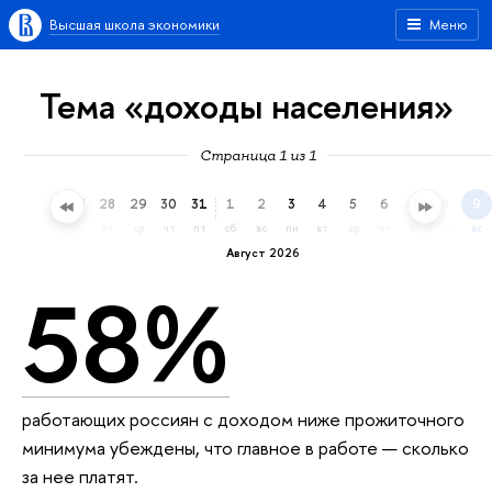
Высшая школа экономики
Меню
Тема «доходы населения»
Страница 1 из 1
25
26
27
28
29
30
31
1
2
3
4
5
6
7
8
9
сб
вс
пн
вт
ср
чт
пт
сб
вс
пн
вт
ср
чт
пт
сб
вс
Август 2026
58%
работающих россиян с доходом ниже прожиточного
минимума убеждены, что главное в работе — сколько
за нее платят.