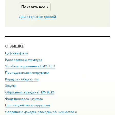
Показать все
Дни открытых дверей
О ВЫШКЕ
ОБ
Цифры и факты
Ли
Руководство и структура
Дов
Устойчивое развитие в НИУ ВШЭ
Ол
Преподаватели и сотрудники
При
Корпуса и общежития
Вы
Закупки
При
Обращения граждан в НИУ ВШЭ
Ас
Фонд целевого капитала
До
Противодействие коррупции
Цен
Сведения о доходах, расходах, об имуществе и
Би