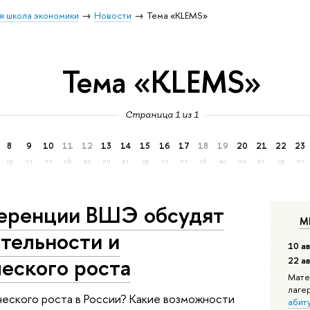
я школа экономики
Новости
Тема «KLEMS»
Тема «KLEMS»
Страница 1 из 1
8
9
10
11
12
13
14
15
16
17
18
19
20
21
22
23
ср
чт
пт
сб
вс
пн
вт
ср
чт
пт
сб
вс
пн
вт
ср
чт
ференции ВШЭ обсудят
М
тельности и
10 ав
еского роста
22 а
Мате
лаге
ческого роста в России? Какие возможности
абит