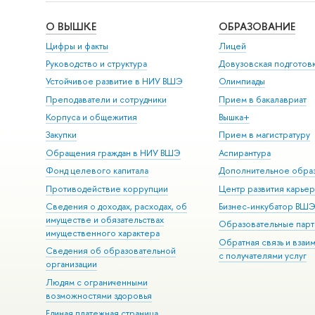
О ВЫШКЕ
ОБРАЗОВАНИЕ
Цифры и факты
Лицей
Руководство и структура
Довузовская подготов
Устойчивое развитие в НИУ ВШЭ
Олимпиады
Преподаватели и сотрудники
Прием в бакалавриат
Корпуса и общежития
Вышка+
Закупки
Прием в магистратуру
Обращения граждан в НИУ ВШЭ
Аспирантура
Фонд целевого капитала
Дополнительное обра
Противодействие коррупции
Центр развития карье
Сведения о доходах, расходах, об
Бизнес-инкубатор ВШ
имуществе и обязательствах
Образовательные парт
имущественного характера
Обратная связь и взаи
Сведения об образовательной
с получателями услуг
организации
Людям с ограниченными
возможностями здоровья
Единая платежная страница