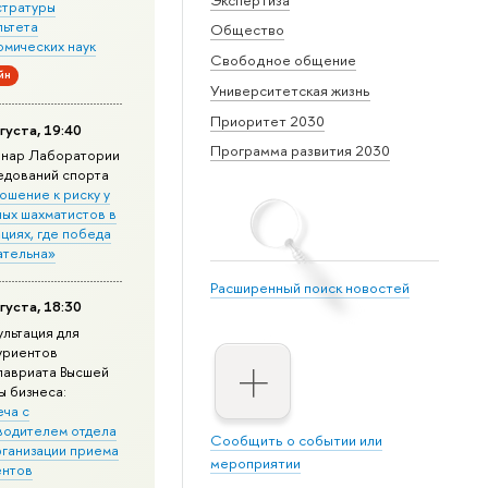
стратуры
льтета
Общество
омических наук
Свободное общение
йн
Университетская жизнь
Приоритет 2030
густа, 19:40
Программа развития 2030
нар Лаборатории
едований спорта
ошение к риску у
ных шахматистов в
циях, где победа
ательна»
Расширенный поиск новостей
густа, 18:30
ультация для
уриентов
лавриата Высшей
ы бизнеса:
еча с
водителем отдела
Сообщить о событии или
рганизации приема
мероприятии
ентов