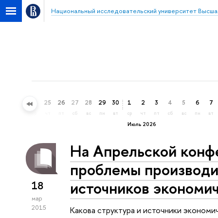
Национальный исследовательский университет Высша
22
23
24
25
26
27
28
29
30
1
2
3
4
5
6
7
пн
вт
ср
чт
пт
сб
вс
пн
вт
ср
чт
пт
сб
вс
пн
вт
Июль 2026
На Апрельской кон
проблемы производи
источников экономич
18
мар
2015
Какова структура и источники экономи