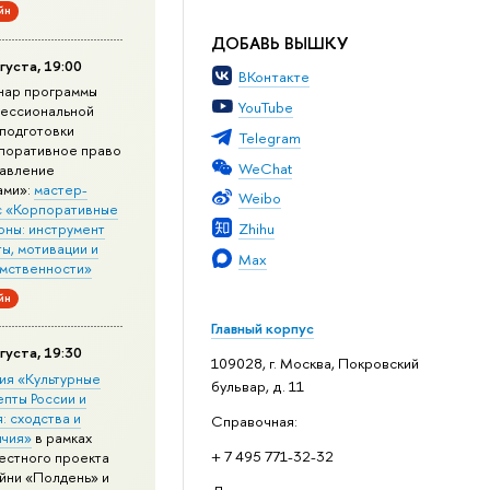
йн
ДОБАВЬ ВЫШКУ
густа, 19:00
ВКонтакте
нар программы
YouTube
ессиональной
подготовки
Telegram
поративное право
WeChat
равление
ами»:
мастер-
Weibo
с «Корпоративные
Zhihu
оны: инструмент
ы, мотивации и
Max
мственности»
йн
Главный корпус
густа, 19:30
109028, г. Москва, Покровский
ия «Культурные
бульвар, д. 11
епты России и
: сходства и
Справочная:
ичия»
в рамках
+ 7 495 771-32-32
естного проекта
йни «Полдень» и