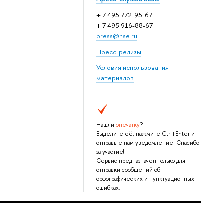
+ 7 495 772-95-67
+ 7 495 916-88-67
press@hse.ru
Пресс-релизы
Условия использования
материалов
Нашли
опечатку
?
Выделите её, нажмите Ctrl+Enter и
отправьте нам уведомление. Спасибо
за участие!
Сервис предназначен только для
отправки сообщений об
орфографических и пунктуационных
ошибках.