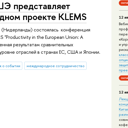
ВШЭ представляет
онла
дном проекте KLEMS
12 ав
Веби
а (Нидерланды) состоялась конференция
проф
пере
Productivity in the European Union: A
«Кор
щенная результатам сравнительных
и уп
риск
ровне отраслей в странах ЕС, США и Японии.
клас
опци
защит
 о событии
международное сотрудничество
прее
онла
12 ав
Лекц
конц
Китая
разл
совм
кофе