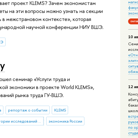
маги
вает проект KLEMS? Зачем экономистам
факу
ты на эти вопросы можно узнать на секции
экон
ь в межстрановом контексте», которая
онла
дународной научной конференции НИУ ВШЭ.
10 ав
ШЭ
Семи
иссл
«Отн
элит
ту
ситуа
обяз
ошел семинар «Услуги труда и
кой экономики в проекте World KLEMS»,
12 ав
Конс
ваний рынка труда ГУ-ВШЭ.
абит
бака
а
репортаж о событии
KLEMS
школ
встр
семинар Лаборатории исследований рынка труда (ЛИРТ)
экономика России
руко
по о
студ