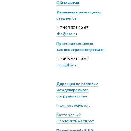
Общежития
Управление размещения
студентов
+ 7 495 531 00 67
sho@hse.ru
Приемная комиссия
для иностранных граждан
+ 7 495 531 00 59
inter@hse.ru
Дирекция по развитию
международного
сотрудничества
inter_coop@hse.ru
Карта зданий
Проложить маршрут
Пресс-служба ВШЭ