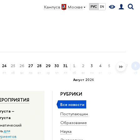
Кампус в
Москве
РУС
EN
24
25
26
27
28
29
30
31
1
2
3
4
5
6
7
8
пт
сб
вс
пн
вт
ср
чт
пт
сб
вс
пн
вт
ср
чт
пт
сб
Август 2026
РУБРИКИ
ЕРОПРИЯТИЯ
Все новости
густа –
Поступающим
вгуста
Образование
матический
рь
для
Наука
уриентов
Экспертиза