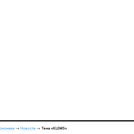
кономики
→
Новости
→
Тема «KLEMS»