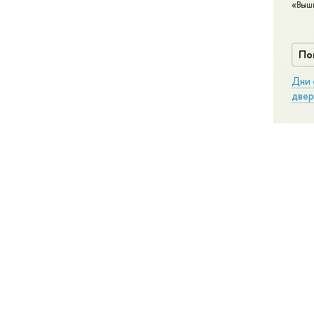
«Выш
По
Дни 
двер