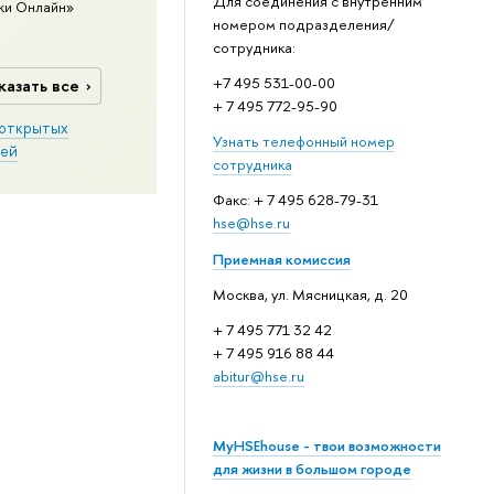
Для соединения с внутренним
ки Онлайн»
номером подразделения/
сотрудника:
+7 495 531-00-00
казать все
+ 7 495 772-95-90
открытых
Узнать телефонный номер
ей
сотрудника
Факс: + 7 495 628-79-31
hse@hse.ru
Приемная комиссия
Москва, ул. Мясницкая, д. 20
+ 7 495 771 32 42
+ 7 495 916 88 44
abitur@hse.ru
MyHSEhouse - твои возможности
для жизни в большом городе