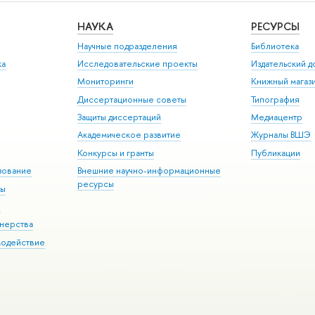
НАУКА
РЕСУРСЫ
Научные подразделения
Библиотека
ка
Исследовательские проекты
Издательский 
Мониторинги
Книжный магаз
Диссертационные советы
Типография
Защиты диссертаций
Медиацентр
Академическое развитие
Журналы ВШЭ
Конкурсы и гранты
Публикации
зование
Внешние научно-информационные
ресурсы
ры
Э
нерства
модействие