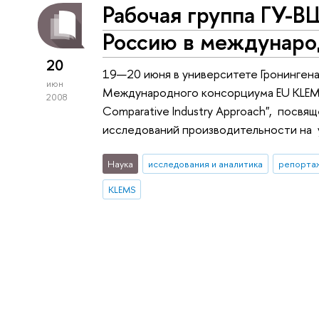
Рабочая группа ГУ-
Россию в междунаро
20
19—20 июня в университете Гронинген
июн
Международного консорциума EU KLEMS "
2008
Comparative Industry Approach", посвя
исследований производительности на у
Наука
исследования и аналитика
репортаж
KLEMS