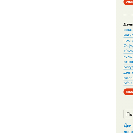
онл
День
совм
маги
прог
ОЦА
«Гос
конф
отно
регу
деят
рели
объе
онл
По
Дни 
двер