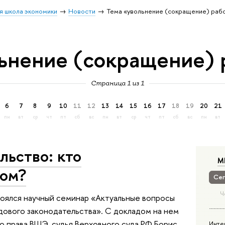
я школа экономики
Новости
Тема «увольнение (сокращение) раб
ьнение (сокращение) 
Страница 1 из 1
6
7
8
9
10
11
12
13
14
15
16
17
18
19
20
21
пн
вт
ср
чт
пт
сб
вс
пн
вт
ср
чт
пт
сб
вс
пн
вт
льство: кто
М
вом?
Сег
Ч
тоялся научный семинар «Актуальные вопросы
дового законодательства». С докладом на нем
 права ВШЭ, судья Верховного суда РФ Борис
Инте