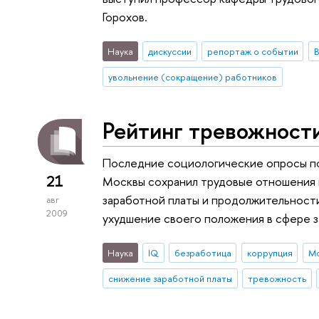
Горохов.
Наука
дискуссии
репортаж о событии
В
увольнение (сокращение) работников
Рейтинг тревожност
Последние социологические опросы по
21
Москвы сохранил трудовые отношения 
заработной платы и продолжительност
авг
2009
ухудшение своего положения в сфере з
Наука
IQ
безработица
коррупция
Мо
снижение заработной платы
тревожность