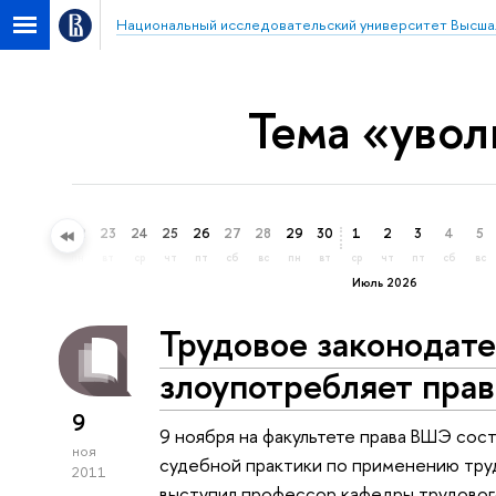
Национальный исследовательский университет Высша
Тема «увол
20
21
22
23
24
25
26
27
28
29
30
1
2
3
4
5
сб
вс
пн
вт
ср
чт
пт
сб
вс
пн
вт
ср
чт
пт
сб
вс
Июль 2026
Трудовое законодате
злоупотребляет пра
9
9 ноября на факультете права ВШЭ сос
ноя
судебной практики по применению тру
2011
выступил профессор кафедры трудового