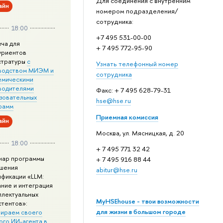
Для соединения с внутренним
айн
номером подразделения/
сотрудника:
18:00
+7 495 531-00-00
еча для
+ 7 495 772-95-90
уриентов
стратуры
с
Узнать телефонный номер
водством МИЭМ и
сотрудника
емическими
водителями
Факс: + 7 495 628-79-31
зовательных
hse@hse.ru
рамм
Приемная комиссия
айн
Москва, ул. Мясницкая, д. 20
18:00
+ 7 495 771 32 42
нар программы
+ 7 495 916 88 44
шения
abitur@hse.ru
ификации «LLM:
ание и интеграция
ллектуальных
MyHSEhouse - твои возможности
стентов»:
для жизни в большом городе
ираем своего
ого ИИ-агента в