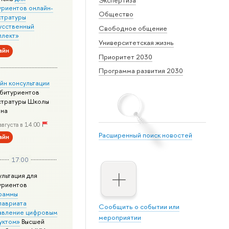
уриентов онлайн-
Общество
стратуры
усственный
Свободное общение
ллект»
Университетская жизнь
айн
Приоритет 2030
Программа развития 2030
йн консультации
абитуриентов
стратуры Школы
йна
августа в 14:00
Расширенный поиск новостей
айн
17:00
ультация для
уриентов
раммы
лавриата
Сообщить о событии или
авление цифровым
мероприятии
уктом»
Высшей