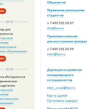
Общежития
n»
Управление размещения
айн
студентов
18:00
+ 7 495 531 00 67
sho@hse.ru
нар для
уриентов
Приемная комиссия
стерской
для иностранных граждан
раммы
азательное
+ 7 495 531 00 59
итие образования»
inter@hse.ru
айн
18:00
Дирекция по развитию
международного
еча абитуриентов
сотрудничества
адемическим
водителем
inter_coop@hse.ru
стерской
раммы
Карта зданий
агогическое
Проложить маршрут
зование»
Пресс-служба ВШЭ