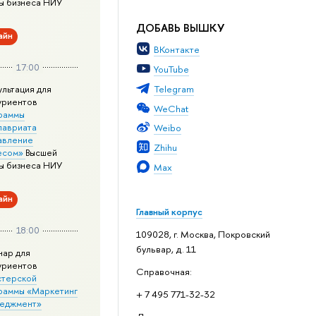
ы бизнеса НИУ
ДОБАВЬ ВЫШКУ
айн
ВКонтакте
17:00
YouTube
Telegram
ультация для
уриентов
WeChat
раммы
лавриата
Weibo
авление
Zhihu
есом»
Высшей
ы бизнеса НИУ
Max
айн
Главный корпус
18:00
109028, г. Москва, Покровский
бульвар, д. 11
нар для
уриентов
Справочная:
стерской
раммы «Маркетинг
+ 7 495 771-32-32
неджмент»