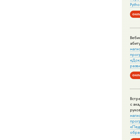
Pytho
онл
Веби
абит
маги
прог
«Док
разв
онл
Встр
с ак
руко
маги
прог
«Пед
обра