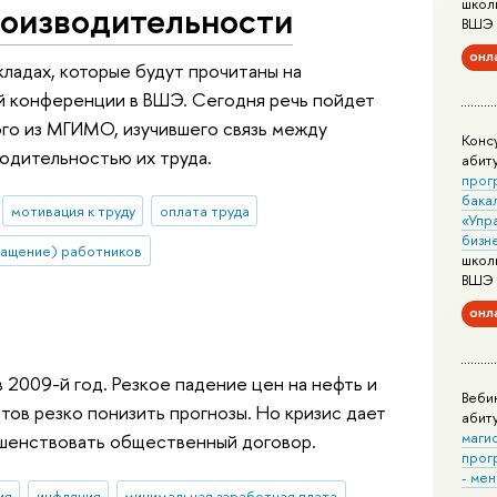
школ
роизводительности
ВШЭ
онл
кладах, которые будут прочитаны на
й конференции в ВШЭ. Сегодня речь пойдет
го из МГИМО, изучившего связь между
Конс
водительностью их труда.
абит
прог
бака
мотивация к труду
оплата труда
«Упр
бизн
ращение) работников
школ
ВШЭ
онл
 2009-й год. Резкое падение цен на нефть и
Веби
тов резко понизить прогнозы. Но кризис дает
абит
маги
шенствовать общественный договор.
прог
- ме
ия
инфляция
минимальная заработная плата