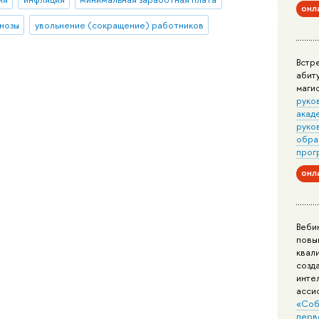
онл
нозы
увольнение (сокращение) работников
Встр
абит
маги
руко
акад
руко
обра
прог
онл
Веби
повы
квал
созд
инте
асси
«Соб
перв