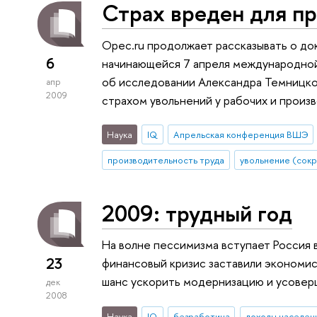
Страх вреден для п
Opec.ru продолжает рассказывать о до
6
начинающейся 7 апреля международно
об исследовании Александра Темницко
апр
2009
страхом увольнений у рабочих и произ
Наука
IQ
Апрельская конференция ВШЭ
производительность труда
увольнение (сок
2009: трудный год
На волне пессимизма вступает Россия в
23
финансовый кризис заставили экономис
шанс ускорить модернизацию и усовер
дек
2008
Наука
IQ
безработица
доходы населен