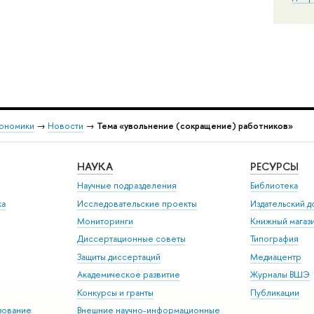
кономики
→
Новости
→
Тема «увольнение (сокращение) работников»
НАУКА
РЕСУРСЫ
Научные подразделения
Библиотека
ка
Исследовательские проекты
Издательский 
Мониторинги
Книжный магаз
Диссертационные советы
Типография
Защиты диссертаций
Медиацентр
Академическое развитие
Журналы ВШЭ
Конкурсы и гранты
Публикации
зование
Внешние научно-информационные