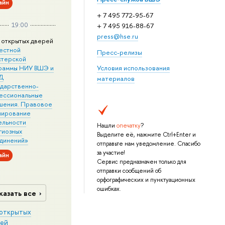
айн
+ 7 495 772-95-67
19:00
+ 7 495 916-88-67
press@hse.ru
 открытых дверей
естной
Пресс-релизы
стерской
раммы НИУ ВШЭ и
Условия использования
Д
материалов
ударственно-
ессиональные
шения. Правовое
лирование
ельности
Нашли
опечатку
?
гиозных
Выделите её, нажмите Ctrl+Enter и
динений»
отправьте нам уведомление. Спасибо
за участие!
айн
Сервис предназначен только для
отправки сообщений об
орфографических и пунктуационных
ошибках.
казать все
открытых
ей