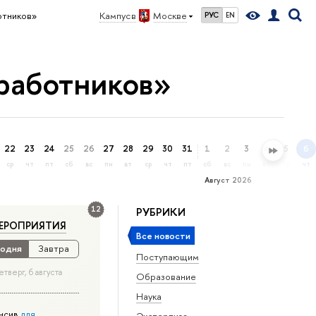
отников»
Кампус в
Москве
РУС
EN
работников»
22
23
24
25
26
27
28
29
30
31
1
2
3
4
5
6
ср
чт
пт
сб
вс
пн
вт
ср
чт
пт
сб
вс
пн
вт
ср
чт
Август 2026
12
РУБРИКИ
ЕРОПРИЯТИЯ
Все новости
одня
Завтра
Поступающим
етверг, 6 августа
Образование
Наука
нсив
для
Экспертиза