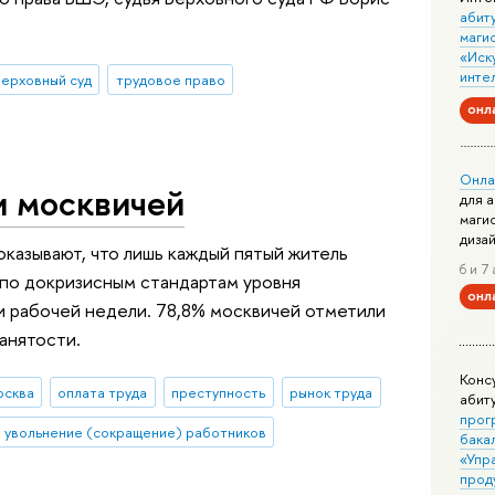
абит
маги
«Иск
инте
ерховный суд
трудовое право
онл
Онла
и москвичей
для 
маги
диза
казывают, что лишь каждый пятый житель
6 и 7 
по докризисным стандартам уровня
онл
и рабочей недели. 78,8% москвичей отметили
анятости.
Конс
сква
оплата труда
преступность
рынок труда
абит
прог
увольнение (сокращение) работников
бака
«Упр
прод