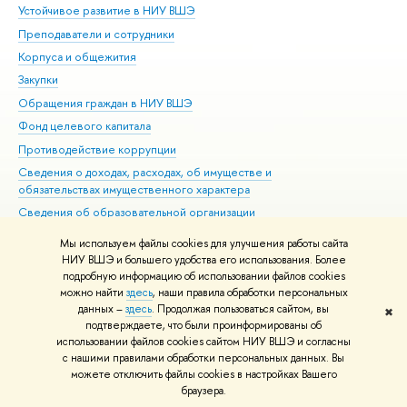
Устойчивое развитие в НИУ ВШЭ
Ол
Преподаватели и сотрудники
При
Корпуса и общежития
Вы
Закупки
При
Обращения граждан в НИУ ВШЭ
Ас
Фонд целевого капитала
До
Противодействие коррупции
Цен
Сведения о доходах, расходах, об имуществе и
Би
обязательствах имущественного характера
Об
Сведения об образовательной организации
Обр
Людям с ограниченными возможностями здоровья
Мы используем файлы cookies для улучшения работы сайта
Единая платежная страница
НИУ ВШЭ и большего удобства его использования. Более
подробную информацию об использовании файлов cookies
Работа в Вышке
можно найти
здесь
, наши правила обработки персональных
данных –
здесь
. Продолжая пользоваться сайтом, вы
✖
Редактору
подтверждаете, что были проинформированы об
© НИУ ВШЭ 1993–2026
Адреса и контакты
Условия использования
использовании файлов cookies сайтом НИУ ВШЭ и согласны
с нашими правилами обработки персональных данных. Вы
материалов
Политика конфиденциальности
Карта сайта
можете отключить файлы cookies в настройках Вашего
Шрифты HSE Sans и HSE Slab разработаны в
Школе дизайна НИУ ВШЭ
браузера.