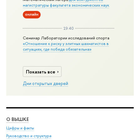
магистратуры факультета экономических наук
онлайн
19:40
Семинар Лаборатории исследований спорта
«Отношение к риску у элитных шахматистов в
ситуациях, где победа обязательна»
Показать все
Дни открытых дверей
О ВЫШКЕ
ОБ
Цифры и факты
Ли
Руководство и структура
Дов