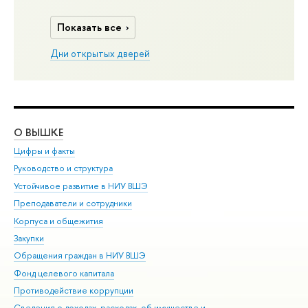
Показать все
Дни открытых дверей
О ВЫШКЕ
ОБ
Цифры и факты
Ли
Руководство и структура
Дов
Устойчивое развитие в НИУ ВШЭ
Ол
Преподаватели и сотрудники
При
Корпуса и общежития
Вы
Закупки
При
Обращения граждан в НИУ ВШЭ
Ас
Фонд целевого капитала
До
Противодействие коррупции
Цен
Сведения о доходах, расходах, об имуществе и
Би