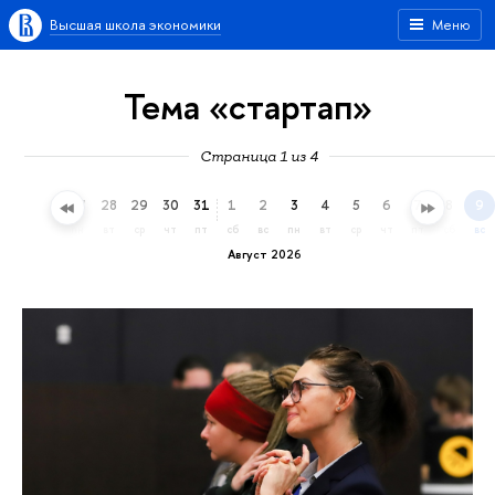
Высшая школа экономики
Меню
Тема «стартап»
Страница 1 из 4
25
26
27
28
29
30
31
1
2
3
4
5
6
7
8
9
сб
вс
пн
вт
ср
чт
пт
сб
вс
пн
вт
ср
чт
пт
сб
вс
Август 2026