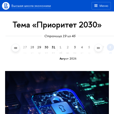
Высшая школа экономики
Меню
Тема «Приоритет 2030»
Страница 19 из 45
24
25
26
27
28
29
30
31
1
2
3
4
5
6
7
8
пт
сб
вс
пн
вт
ср
чт
пт
сб
вс
пн
вт
ср
чт
пт
сб
Август 2026