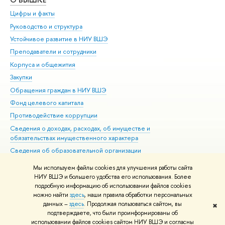
Цифры и факты
Ли
Руководство и структура
Дов
Устойчивое развитие в НИУ ВШЭ
Ол
Преподаватели и сотрудники
При
Корпуса и общежития
Вы
Закупки
При
Обращения граждан в НИУ ВШЭ
Ас
Фонд целевого капитала
До
Противодействие коррупции
Цен
Сведения о доходах, расходах, об имуществе и
Би
обязательствах имущественного характера
Об
Сведения об образовательной организации
Обр
Людям с ограниченными возможностями здоровья
Мы используем файлы cookies для улучшения работы сайта
Единая платежная страница
НИУ ВШЭ и большего удобства его использования. Более
подробную информацию об использовании файлов cookies
Работа в Вышке
можно найти
здесь
, наши правила обработки персональных
данных –
здесь
. Продолжая пользоваться сайтом, вы
✖
Редактору
подтверждаете, что были проинформированы об
© НИУ ВШЭ 1993–2026
Адреса и контакты
Условия использования
использовании файлов cookies сайтом НИУ ВШЭ и согласны