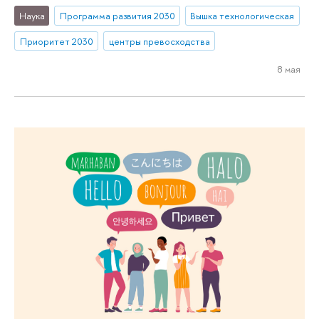
Наука
Программа развития 2030
Вышка технологическая
Приоритет 2030
центры превосходства
8 мая