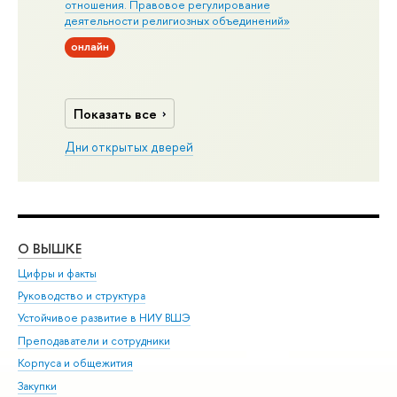
отношения. Правовое регулирование
деятельности религиозных объединений»
онлайн
Показать все
Дни открытых дверей
О ВЫШКЕ
ОБ
Цифры и факты
Ли
Руководство и структура
Дов
Устойчивое развитие в НИУ ВШЭ
Ол
Преподаватели и сотрудники
При
Корпуса и общежития
Вы
Закупки
При