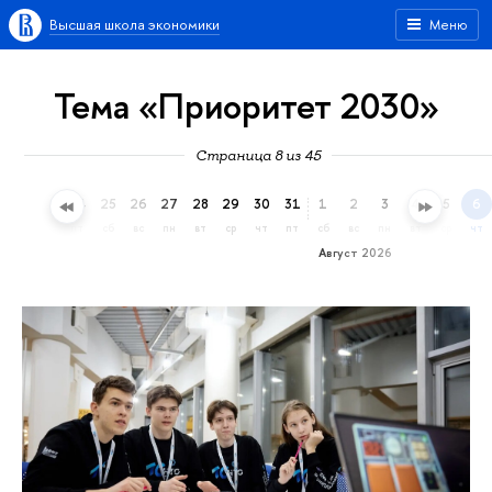
Высшая школа экономики
Меню
Тема «Приоритет 2030»
Страница 8 из 45
22
23
24
25
26
27
28
29
30
31
1
2
3
4
5
6
ср
чт
пт
сб
вс
пн
вт
ср
чт
пт
сб
вс
пн
вт
ср
чт
Август 2026