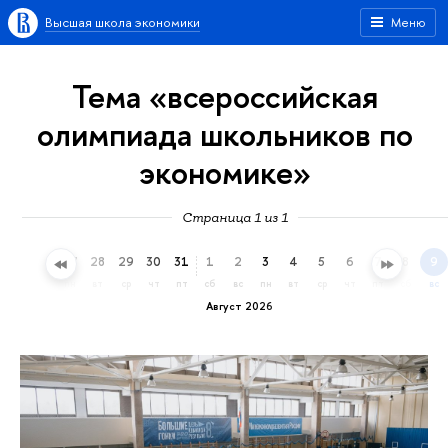
Высшая школа экономики
Меню
Тема «всероссийская
олимпиада школьников по
экономике»
Страница 1 из 1
25
26
27
28
29
30
31
1
2
3
4
5
6
7
8
9
сб
вс
пн
вт
ср
чт
пт
сб
вс
пн
вт
ср
чт
пт
сб
вс
Август 2026