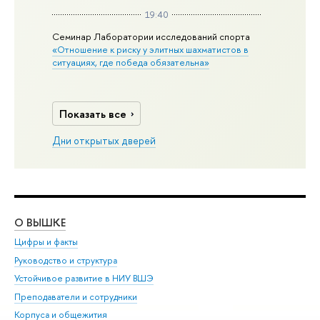
19:40
Семинар Лаборатории исследований спорта
«Отношение к риску у элитных шахматистов в
ситуациях, где победа обязательна»
Показать все
Дни открытых дверей
О ВЫШКЕ
ОБ
Цифры и факты
Ли
Руководство и структура
Дов
Устойчивое развитие в НИУ ВШЭ
Ол
Преподаватели и сотрудники
При
Корпуса и общежития
Вы