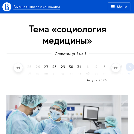
Высшая школа экономики
Меню
Тема «социология
медицины»
Страница 1 из 1
22
23
24
25
26
27
28
29
30
31
1
2
3
4
5
6
ср
чт
пт
сб
вс
пн
вт
ср
чт
пт
сб
вс
пн
вт
ср
чт
Август 2026