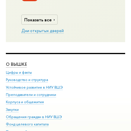
Показать все
Дни открытых дверей
О ВЫШКЕ
ОБ
Цифры и факты
Ли
Руководство и структура
Дов
Устойчивое развитие в НИУ ВШЭ
Ол
Преподаватели и сотрудники
При
Корпуса и общежития
Вы
Закупки
При
Обращения граждан в НИУ ВШЭ
Ас
Фонд целевого капитала
До