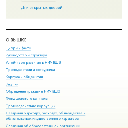
Дни открытых дверей
О ВЫШКЕ
ОБ
Цифры и факты
Ли
Руководство и структура
Дов
Устойчивое развитие в НИУ ВШЭ
Ол
Преподаватели и сотрудники
При
Корпуса и общежития
Вы
Закупки
При
Обращения граждан в НИУ ВШЭ
Ас
Фонд целевого капитала
До
Противодействие коррупции
Цен
Сведения о доходах, расходах, об имуществе и
Би
обязательствах имущественного характера
Об
Сведения об образовательной организации
Обр