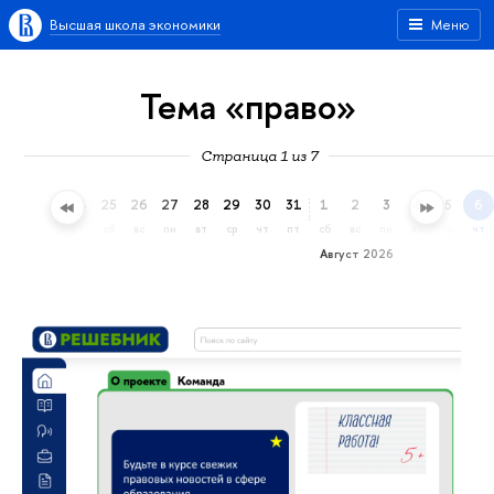
Высшая школа экономики
Меню
Тема «право»
Страница 1 из 7
22
23
24
25
26
27
28
29
30
31
1
2
3
4
5
6
ср
чт
пт
сб
вс
пн
вт
ср
чт
пт
сб
вс
пн
вт
ср
чт
Август 2026