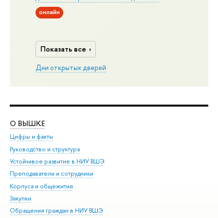
онлайн
Показать все
Дни открытых дверей
О ВЫШКЕ
ОБ
Цифры и факты
Ли
Руководство и структура
Дов
Устойчивое развитие в НИУ ВШЭ
Ол
Преподаватели и сотрудники
При
Корпуса и общежития
Вы
Закупки
При
Обращения граждан в НИУ ВШЭ
Ас