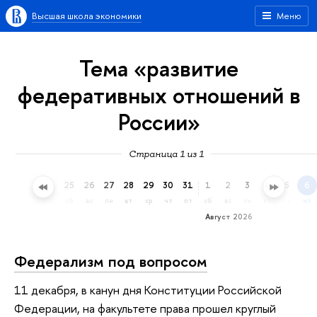
Высшая школа экономики
Меню
Тема «развитие
федеративных отношений в
России»
Страница 1 из 1
22
23
24
25
26
27
28
29
30
31
1
2
3
4
5
6
ср
чт
пт
сб
вс
пн
вт
ср
чт
пт
сб
вс
пн
вт
ср
чт
Август 2026
Федерализм под вопросом
11 декабря, в канун дня Конституции Российской
Федерации, на факультете права прошел круглый