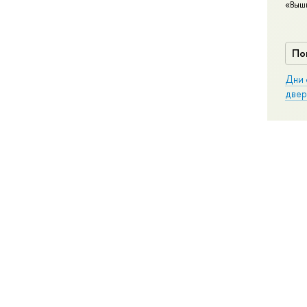
«Выш
По
Дни 
двер