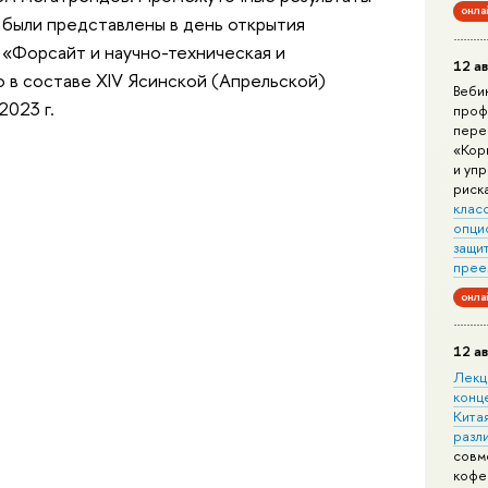
онла
 были представлены в день открытия
«Форсайт и научно-техническая и
12 ав
 в составе XIV Ясинской (Апрельской)
Веби
023 г.
проф
пере
«Кор
и уп
риск
клас
опци
защит
прее
онла
12 ав
Лекц
конц
Китая
разл
совм
кофе