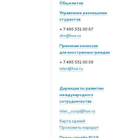
Общежития
Управление размещения
студентов
+ 7 495 531 00 67
sho@hse.ru
Приемная комиссия
для иностранных граждан
+ 7 495 531 00 59
inter@hse.ru
Дирекция по развитию
международного
сотрудничества
inter_coop@hse.ru
Карта зданий
Проложить маршрут
Пресс-служба ВШЭ