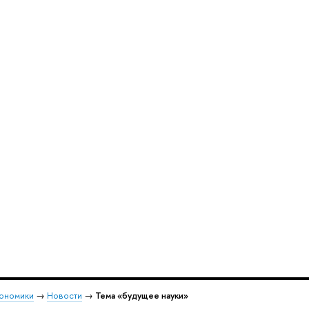
кономики
→
Новости
→
Тема «будущее науки»