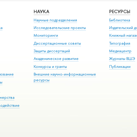
НАУКА
РЕСУРСЫ
Научные подразделения
Библиотека
ка
Исследовательские проекты
Издательский 
Мониторинги
Книжный магаз
Диссертационные советы
Типография
Защиты диссертаций
Медиацентр
Академическое развитие
Журналы ВШЭ
Конкурсы и гранты
Публикации
зование
Внешние научно-информационные
ресурсы
ры
Э
нерства
модействие