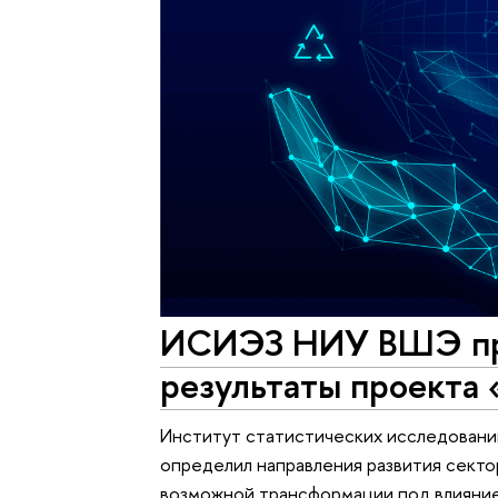
ИСИЭЗ НИУ ВШЭ пр
результаты проекта
Институт статистических исследовани
определил направления развития секто
возможной трансформации под влияни