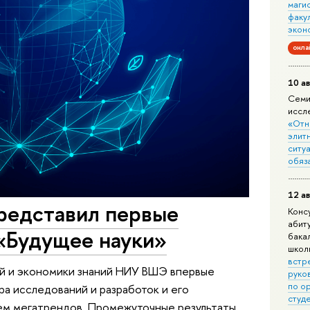
маги
факу
экон
онла
10 ав
Семи
иссл
«Отн
элит
ситуа
обяз
12 ав
едставил первые
Конс
абит
 «Будущее науки»
бака
школ
встр
й и экономики знаний НИУ ВШЭ впервые
руко
по о
ра исследований и разработок и его
студ
ем мегатрендов. Промежуточные результаты