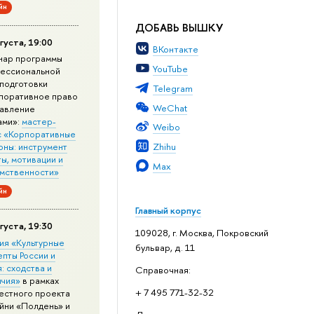
йн
ДОБАВЬ ВЫШКУ
густа, 19:00
ВКонтакте
нар программы
YouTube
ессиональной
подготовки
Telegram
поративное право
WeChat
равление
ами»:
мастер-
Weibo
с «Корпоративные
Zhihu
оны: инструмент
ы, мотивации и
Max
мственности»
йн
Главный корпус
густа, 19:30
109028, г. Москва, Покровский
ия «Культурные
бульвар, д. 11
епты России и
: сходства и
Справочная:
ичия»
в рамках
+ 7 495 771-32-32
естного проекта
йни «Полдень» и