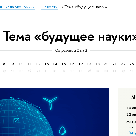
я школа экономики
Новости
Тема «будущее науки»
Тема «будущее науки
Страница 1 из 1
8
9
10
11
12
13
14
15
16
17
18
19
20
21
22
23
ср
чт
пт
сб
вс
пн
вт
ср
чт
пт
сб
вс
пн
вт
ср
чт
М
10 ав
22 а
Мате
лаге
абит