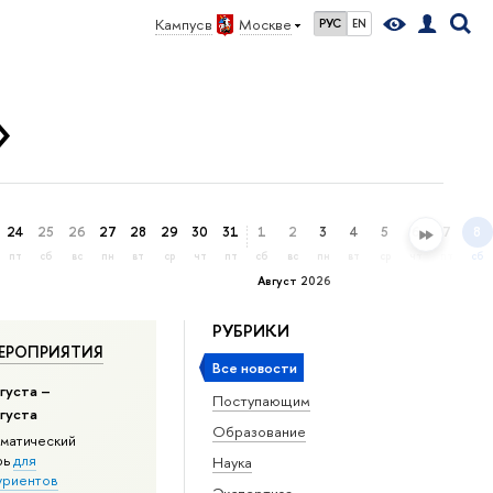
Кампус в
Москве
РУС
EN
»
24
25
26
27
28
29
30
31
1
2
3
4
5
6
7
8
пт
сб
вс
пн
вт
ср
чт
пт
сб
вс
пн
вт
ср
чт
пт
сб
Август 2026
РУБРИКИ
ЕРОПРИЯТИЯ
Все новости
густа –
Поступающим
вгуста
Образование
матический
рь
для
Наука
уриентов
Экспертиза