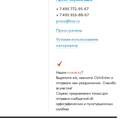
+ 7 495 772-95-67
+ 7 495 916-88-67
press@hse.ru
Пресс-релизы
Условия использования
материалов
Нашли
опечатку
?
Выделите её, нажмите Ctrl+Enter и
отправьте нам уведомление. Спасибо
за участие!
Сервис предназначен только для
отправки сообщений об
орфографических и пунктуационных
ошибках.