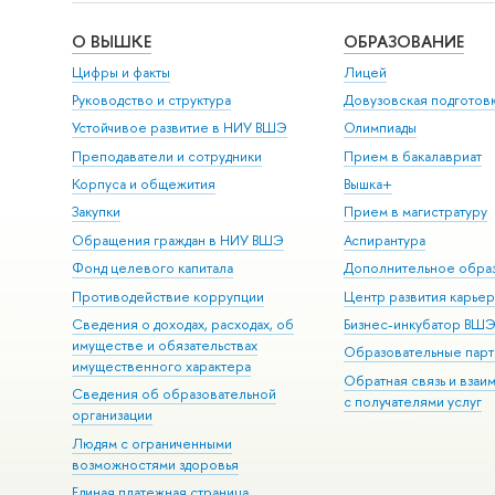
О ВЫШКЕ
ОБРАЗОВАНИЕ
Цифры и факты
Лицей
Руководство и структура
Довузовская подготов
Устойчивое развитие в НИУ ВШЭ
Олимпиады
Преподаватели и сотрудники
Прием в бакалавриат
Корпуса и общежития
Вышка+
Закупки
Прием в магистратуру
Обращения граждан в НИУ ВШЭ
Аспирантура
Фонд целевого капитала
Дополнительное обра
Противодействие коррупции
Центр развития карье
Сведения о доходах, расходах, об
Бизнес-инкубатор ВШ
имуществе и обязательствах
Образовательные парт
имущественного характера
Обратная связь и взаи
Сведения об образовательной
с получателями услуг
организации
Людям с ограниченными
возможностями здоровья
Единая платежная страница