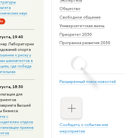
стратуры
льтета
Общество
омических наук
Свободное общение
йн
Университетская жизнь
Приоритет 2030
густа, 19:40
Программа развития 2030
нар Лаборатории
едований спорта
ошение к риску у
ных шахматистов в
циях, где победа
ательна»
Расширенный поиск новостей
густа, 18:30
ультация для
уриентов
лавриата Высшей
ы бизнеса:
еча с
водителем отдела
Сообщить о событии или
рганизации приема
мероприятии
ентов