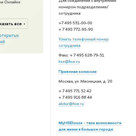
Для соединения с внутренним
ки Онлайн»
номером подразделения/
сотрудника:
+7 495 531-00-00
казать все
+ 7 495 772-95-90
открытых
Узнать телефонный номер
ей
сотрудника
Факс: + 7 495 628-79-31
hse@hse.ru
Приемная комиссия
Москва, ул. Мясницкая, д. 20
+ 7 495 771 32 42
+ 7 495 916 88 44
abitur@hse.ru
MyHSEhouse - твои возможности
для жизни в большом городе