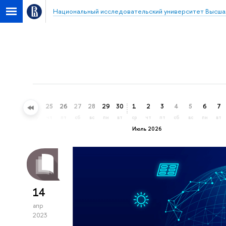
Национальный исследовательский университет Высша
22
23
24
25
26
27
28
29
30
1
2
3
4
5
6
7
пн
вт
ср
чт
пт
сб
вс
пн
вт
ср
чт
пт
сб
вс
пн
вт
Июль 2026
14
апр
2023