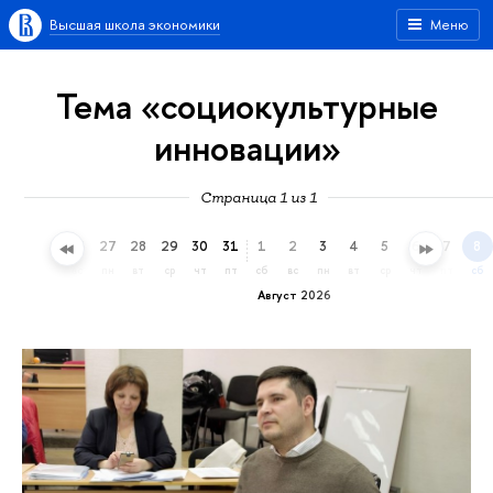
Высшая школа экономики
Меню
Тема «социокультурные
инновации»
Страница 1 из 1
24
25
26
27
28
29
30
31
1
2
3
4
5
6
7
8
пт
сб
вс
пн
вт
ср
чт
пт
сб
вс
пн
вт
ср
чт
пт
сб
Август 2026