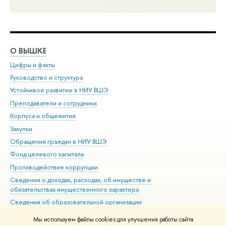
О ВЫШКЕ
ОБ
Цифры и факты
Ли
Руководство и структура
Дов
Устойчивое развитие в НИУ ВШЭ
Ол
Преподаватели и сотрудники
При
Корпуса и общежития
Вы
Закупки
При
Обращения граждан в НИУ ВШЭ
Ас
Фонд целевого капитала
До
Противодействие коррупции
Цен
Сведения о доходах, расходах, об имуществе и
Би
обязательствах имущественного характера
Об
Сведения об образовательной организации
Обр
Людям с ограниченными возможностями здоровья
Мы используем файлы cookies для улучшения работы сайта