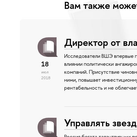
Вам также може
Директор от вл
Исследователи ВШЭ впервые пр
18
влиянии политически ангажиро
компаний. Присутствие чиновн
июл
2018
ними, повышает инвестиционну
рентабельность и не облегчае
Управлять звез
Россия богата талантливыми лю