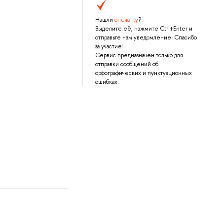
Нашли
опечатку
?
Выделите её, нажмите Ctrl+Enter и
отправьте нам уведомление. Спасибо
за участие!
Сервис предназначен только для
отправки сообщений об
орфографических и пунктуационных
ошибках.