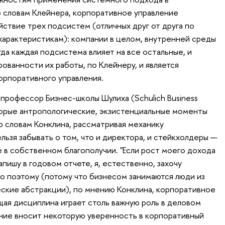
 словам Клейнера, корпоративное управление
ствие трех подсистем (отличных друг от друга по
арактеристикам): компании в целом, внутренней среды
да каждая подсистема влияет на все остальные, и
ованности их работы, по Клейнеру, и является
орпоративного управления.
, профессор Бизнес-школы Шулиха (Schulich Business
торые антропологические, экзистенциальные моменты
о словам Конклина, рассматривая механику
льзя забывать о том, что и директора, и стейкхолдеры —
 в собственном благополучии. "Если рост моего дохода
напишу в годовом отчете, я, естественно, захочу
нно поэтому (потому что бизнесом занимаются люди из
ческие абстракции), по мнению Конклина, корпоративное
ая дисциплина играет столь важную роль в деловом
ние вносит некоторую уверенность в корпоративный