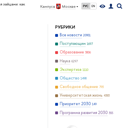
я зайцами: как
Кампус в
Москве
РУС
EN
РУБРИКИ
Все новости
20951
Поступающим
1697
Образование
3806
Наука
6297
Экспертиза
1110
Общество
1498
Свободное общение
793
Университетская жизнь
4383
Приоритет 2030
149
Программа развития 2030
355