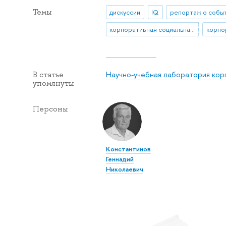
Темы
дискуссии
IQ
репортаж о собы
корпоративная социальная ответственность
Научно-учебная лаборатория кор
В статье
упомянуты
Персоны
Константинов
Геннадий
Николаевич