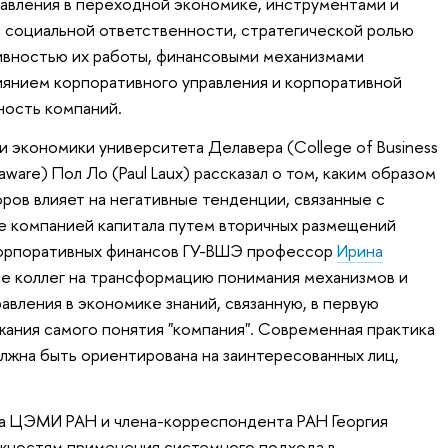
авления в переходной экономике, инструментами и
 социальной ответственности, стратегической ролью
ивностью их работы, финансовыми механизмами
иянием корпоративного управления и корпоративной
ность компаний.
 экономики университета Делавера (College of Business
laware) Пол Ло (Paul Laux) рассказал о том, каким образом
ров влияет на негативные тенденции, связанные с
е компанией капитала путем вторичных размещений
корпоративных финансов ГУ-ВШЭ профессор
Ирина
е коллег на трансформацию понимания механизмов и
авления в экономике знаний, связанную, в первую
ания самого понятия "компания". Современная практика
лжна быть ориентирована на заинтересованных лиц,
а ЦЭМИ РАН и члена-корреспондента РАН Георгия
жностям применения системного подхода в