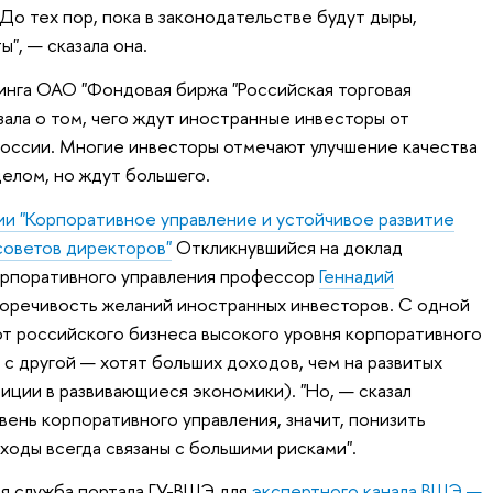
До тех пор, пока в законодательстве будут дыры,
", — сказала она.
нга ОАО "Фондовая биржа "Российская торговая
зала о том, чего ждут иностранные инвесторы от
России. Многие инвесторы отмечают улучшение качества
целом, но ждут большего.
и "Корпоративное управление и устойчивое развитие
советов директоров"
Откликнувшийся на доклад
рпоративного управления профессор
Геннадий
воречивость желаний иностранных инвесторов. С одной
т российского бизнеса высокого уровня корпоративного
 с другой — хотят больших доходов, чем на развитых
тиции в развивающиеся экономики). "Но, — сказал
вень корпоративного управления, значит, понизить
ходы всегда связаны с большими рисками".
я служба портала ГУ-ВШЭ для
экспертного канала ВШЭ —