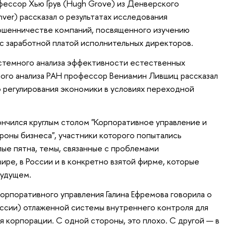
фессор Хью Грув (Hugh Grove) из Денверского
nver) рассказал о результатах исследования
ошенничестве компаний, посвященного изучению
 с заработной платой исполнительных директоров.
темного анализа эффективности естественных
ого анализа РАН профессор Вениамин Лившиц рассказал
 регулирования экономики в условиях переходной
нчился круглым столом "Корпоративное управление и
ороны бизнеса", участники которого попытались
лые пятна, темы, связанные с проблемами
ире, в России и в конкретно взятой фирме, которые
будущем.
рпоративного управления Галина Ефремова говорила о
ссии) отлаженной системы внутреннего контроля для
 корпорации. С одной стороны, это плохо. С другой — в