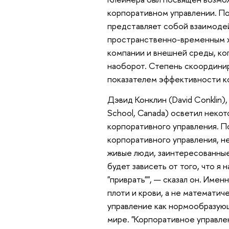
корпоративном управлении. По
представляет собой взаимодей
пространственно-временным х
компании и внешней среды, ког
наоборот. Степень скоординир
показателем эффективности к
Дэвид Конклин (David Conklin)
School, Canada) осветил неко
корпоративного управления. П
корпоративного управления, не
живые люди, заинтересованные
будет зависеть от того, что я 
"приврать"", — сказал он. Име
плоти и крови, а не математи
управление как нормообразующ
мире. "Корпоративное управле