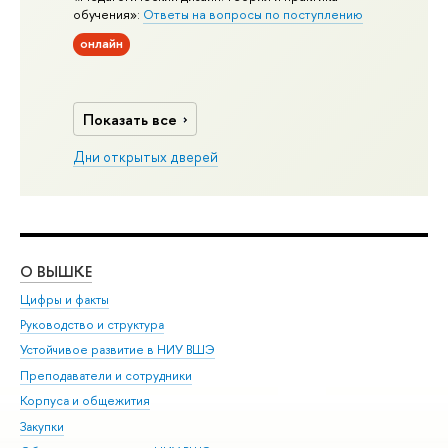
обучения»:
Ответы на вопросы по поступлению
онлайн
Показать все
Дни открытых дверей
О ВЫШКЕ
ОБ
Цифры и факты
Ли
Руководство и структура
Дов
Устойчивое развитие в НИУ ВШЭ
Ол
Преподаватели и сотрудники
При
Корпуса и общежития
Вы
Закупки
При