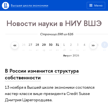
Высшая школа экономики
Меню
Новости науки в НИУ ВШЭ
Страница 598 из 626
23
24
25
26
27
28
29
30
31
1
2
3
4
5
6
7
чт
пт
сб
вс
пн
вт
ср
чт
пт
сб
вс
пн
вт
ср
чт
пт
Август 2026
В России изменится структура
собственности
13 ноября в Высшей школе экономики состоялся
мастер-классе вице-президента Credit Suisse
Дмитрия Царегородцева.