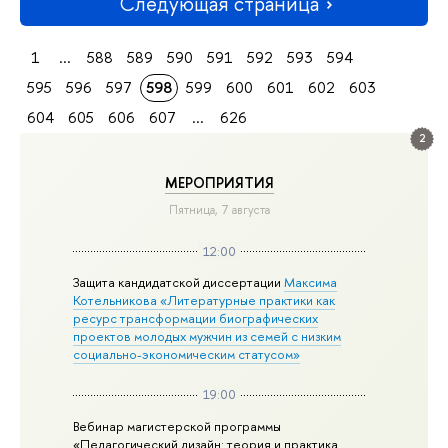
Следующая страница
1
...
588
589
590
591
592
593
594
595
596
597
598
599
600
601
602
603
604
605
606
607
...
626
2
МЕРОПРИЯТИЯ
Пятница, 7 августа
12:00
Защита кандидатской диссертации
Максима
Котельникова «Литературные практики как
ресурс трансформации биографических
проектов молодых мужчин из семей с низким
социально-экономическим статусом»
19:00
Вебинар магистерской программы
«Педагогический дизайн: теория и практика