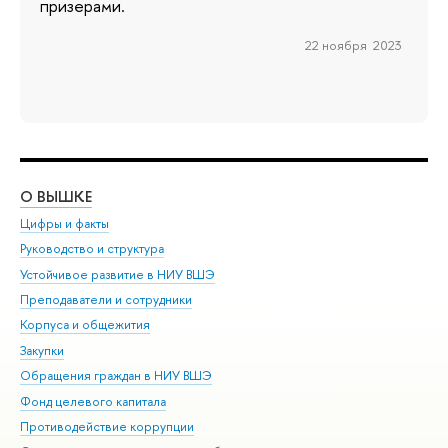
призерами.
22 ноября 2023
О ВЫШКЕ
ОБ
Цифры и факты
Ли
Руководство и структура
Дов
Устойчивое развитие в НИУ ВШЭ
Ол
Преподаватели и сотрудники
При
Корпуса и общежития
Вы
Закупки
При
Обращения граждан в НИУ ВШЭ
Ас
Фонд целевого капитала
До
Противодействие коррупции
Цен