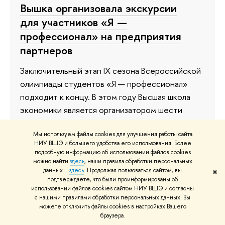
Вышка организовала экскурсии
для участников «Я —
профессионал» на предприятия
партнеров
Заключительный этап IX сезона Всероссийской
олимпиады студентов «Я — профессионал»
подходит к концу. В этом году Высшая школа
экономики является организатором шести
направлений олимпиады. Для участников
каждого из них университет подготовил
Мы используем файлы cookies для улучшения работы сайта
НИУ ВШЭ и большего удобства его использования. Более
отдельную активность — экскурсии на
подробную информацию об использовании файлов cookies
предприятия компаний-партнеров. К
можно найти
здесь
, наши правила обработки персональных
данных –
здесь
. Продолжая пользоваться сайтом, вы
✖
мероприятиям присоединились более 100
подтверждаете, что были проинформированы об
человек.
использовании файлов cookies сайтом НИУ ВШЭ и согласны
с нашими правилами обработки персональных данных. Вы
можете отключить файлы cookies в настройках Вашего
28 апреля
браузера.