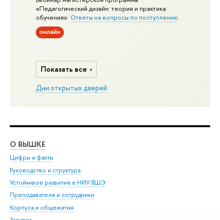
«Педагогический дизайн: теория и практика
обучения»:
Ответы на вопросы по поступлению
онлайн
Показать все
Дни открытых дверей
О ВЫШКЕ
ОБ
Цифры и факты
Ли
Руководство и структура
Дов
Устойчивое развитие в НИУ ВШЭ
Ол
Преподаватели и сотрудники
При
Корпуса и общежития
Вы
Закупки
При