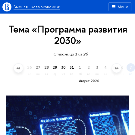
Высшая школа экономики
Меню
Тема «Программа развития
2030»
Страница 1 из 26
23
24
25
26
27
28
29
30
31
1
2
3
4
5
6
7
чт
пт
сб
вс
пн
вт
ср
чт
пт
сб
вс
пн
вт
ср
чт
пт
Август 2026