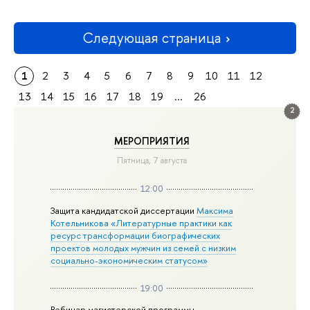
Следующая страница
1
2
3
4
5
6
7
8
9
10
11
12
13
14
15
16
17
18
19
...
26
2
МЕРОПРИЯТИЯ
Пятница, 7 августа
12:00
Защита кандидатской диссертации
Максима
Котельникова «Литературные практики как
ресурс трансформации биографических
проектов молодых мужчин из семей с низким
социально-экономическим статусом»
19:00
Вебинар магистерской программы