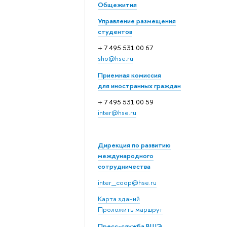
Общежития
Управление размещения
студентов
+ 7 495 531 00 67
sho@hse.ru
Приемная комиссия
для иностранных граждан
+ 7 495 531 00 59
inter@hse.ru
Дирекция по развитию
международного
сотрудничества
inter_coop@hse.ru
Карта зданий
Проложить маршрут
Пресс-служба ВШЭ