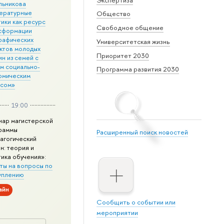
льникова
ературные
Общество
ики как ресурс
Свободное общение
сформации
рафических
Университетская жизнь
ктов молодых
Приоритет 2030
н из семей с
им социально-
Программа развития 2030
омическим
усом»
19:00
нар магистерской
раммы
Расширенный поиск новостей
агогический
н: теория и
тика обучения»:
ты на вопросы по
уплению
айн
Сообщить о событии или
мероприятии