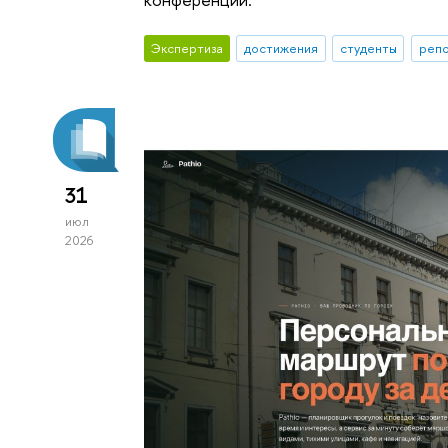
Экспертиза
достижения
студенты
репо
31
июл
2026