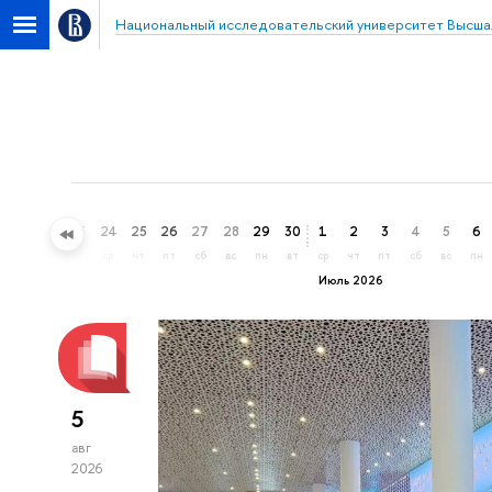
Национальный исследовательский университет Высша
21
22
23
24
25
26
27
28
29
30
1
2
3
4
5
6
вс
пн
вт
ср
чт
пт
сб
вс
пн
вт
ср
чт
пт
сб
вс
пн
Июль 2026
5
авг
2026