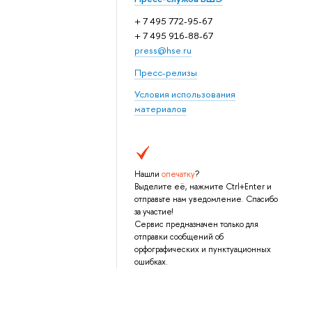
+ 7 495 772-95-67
+ 7 495 916-88-67
press@hse.ru
Пресс-релизы
Условия использования
материалов
Нашли
опечатку
?
Выделите её, нажмите Ctrl+Enter и
отправьте нам уведомление. Спасибо
за участие!
Сервис предназначен только для
отправки сообщений об
орфографических и пунктуационных
ошибках.