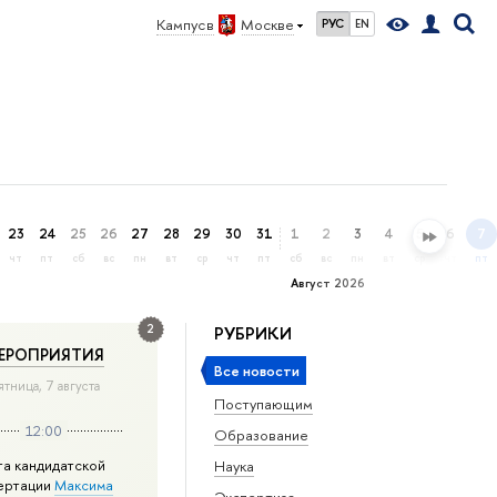
Кампус в
Москве
РУС
EN
23
24
25
26
27
28
29
30
31
1
2
3
4
5
6
7
чт
пт
сб
вс
пн
вт
ср
чт
пт
сб
вс
пн
вт
ср
чт
пт
Август 2026
2
РУБРИКИ
ЕРОПРИЯТИЯ
Все новости
ятница, 7 августа
Поступающим
12:00
Образование
та кандидатской
Наука
ертации
Максима
Экспертиза