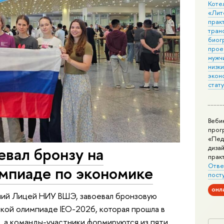
Коте
«Лит
практ
тран
биог
прое
мужчи
низк
экон
стат
Веби
прог
«Пед
дизай
вал бронзу на
прак
Отве
мпиаде по экономике
пост
онл
вший Лицей НИУ ВШЭ, завоевал бронзовую
ой олимпиаде IEO-2026, которая прошла в
 а команды-участники формируются из пяти