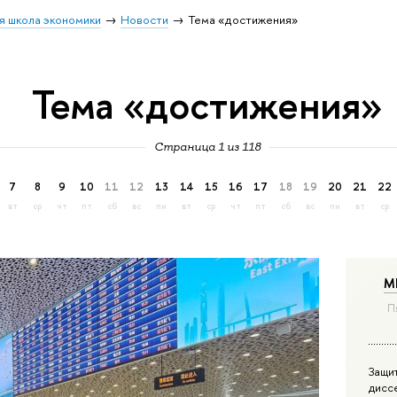
я школа экономики
Новости
Тема «достижения»
Тема «достижения»
Страница 1 из 118
7
8
9
10
11
12
13
14
15
16
17
18
19
20
21
22
вт
ср
чт
пт
сб
вс
пн
вт
ср
чт
пт
сб
вс
пн
вт
ср
М
П
Защи
дисс