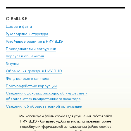
О ВЫШКЕ
ОБ
Цифры и факты
Ли
Руководство и структура
Дов
Устойчивое развитие в НИУ ВШЭ
Ол
Преподаватели и сотрудники
При
Корпуса и общежития
Вы
Закупки
При
Обращения граждан в НИУ ВШЭ
Ас
Фонд целевого капитала
До
Противодействие коррупции
Цен
Сведения о доходах, расходах, об имуществе и
Би
обязательствах имущественного характера
Об
Сведения об образовательной организации
Обр
Людям с ограниченными возможностями здоровья
Мы используем файлы cookies для улучшения работы сайта
Единая платежная страница
НИУ ВШЭ и большего удобства его использования. Более
подробную информацию об использовании файлов cookies
Работа в Вышке