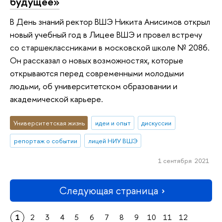
будущее»
В День знаний ректор ВШЭ Никита Анисимов открыл
новый учебный год в Лицее ВШЭ и провел встречу
со старшеклассниками в московской школе № 2086.
Он рассказал о новых возможностях, которые
открываются перед современными молодыми
людьми, об университетском образовании и
академической карьере.
Университетская жизнь
идеи и опыт
дискуссии
репортаж о событии
лицей НИУ ВШЭ
1 сентября 2021
Следующая страница
1
2
3
4
5
6
7
8
9
10
11
12