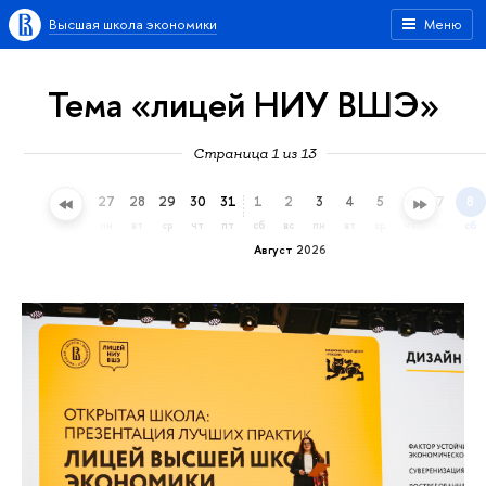
Высшая школа экономики
Меню
Тема «лицей НИУ ВШЭ»
Страница 1 из 13
24
25
26
27
28
29
30
31
1
2
3
4
5
6
7
8
пт
сб
вс
пн
вт
ср
чт
пт
сб
вс
пн
вт
ср
чт
пт
сб
Август 2026