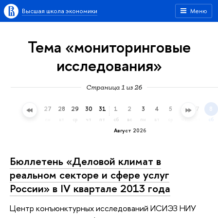
Высшая школа экономики
Меню
Тема «мониторинговые
исследования»
Страница 1 из 26
24
25
26
27
28
29
30
31
1
2
3
4
5
6
7
8
пт
сб
вс
пн
вт
ср
чт
пт
сб
вс
пн
вт
ср
чт
пт
сб
Август 2026
Бюллетень «Деловой климат в
реальном секторе и сфере услуг
России» в IV квартале 2013 года
Центр конъюнктурных исследований ИСИЭЗ НИУ