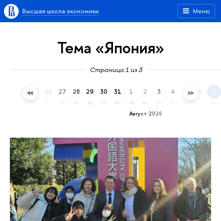
Высшая школа экономики
Меню
Тема «Япония»
Страница 1 из 3
23
24
25
26
27
28
29
30
31
1
2
3
4
5
6
7
чт
пт
сб
вс
пн
вт
ср
чт
пт
сб
вс
пн
вт
ср
чт
пт
Август 2026