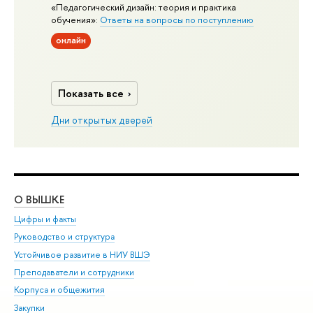
«Педагогический дизайн: теория и практика
обучения»:
Ответы на вопросы по поступлению
онлайн
Показать все
Дни открытых дверей
О ВЫШКЕ
ОБ
Цифры и факты
Ли
Руководство и структура
Дов
Устойчивое развитие в НИУ ВШЭ
Ол
Преподаватели и сотрудники
При
Корпуса и общежития
Вы
Закупки
При