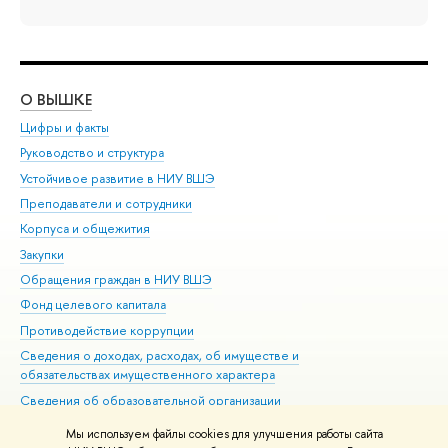
О ВЫШКЕ
ОБ
Цифры и факты
Ли
Руководство и структура
Дов
Устойчивое развитие в НИУ ВШЭ
Ол
Преподаватели и сотрудники
При
Корпуса и общежития
Вы
Закупки
При
Обращения граждан в НИУ ВШЭ
Ас
Фонд целевого капитала
До
Противодействие коррупции
Цен
Сведения о доходах, расходах, об имуществе и
Би
обязательствах имущественного характера
Об
Сведения об образовательной организации
Обр
Людям с ограниченными возможностями здоровья
Мы используем файлы cookies для улучшения работы сайта