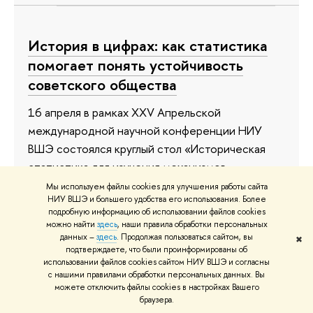
История в цифрах: как статистика
помогает понять устойчивость
советского общества
16 апреля в рамках XXV Апрельской
международной научной конференции НИУ
ВШЭ состоялся круглый стол «Историческая
статистика для изучения механизмов
социальной устойчивости в СССР».
Мы используем файлы cookies для улучшения работы сайта
НИУ ВШЭ и большего удобства его использования. Более
Мероприятие прошло при поддержке
подробную информацию об использовании файлов cookies
Междисциплинарной группы по исторической
можно найти
здесь
, наши правила обработки персональных
данных –
здесь
. Продолжая пользоваться сайтом, вы
статистике НЦМУ «Центр
✖
подтверждаете, что были проинформированы об
междисциплинарных исследований
использовании файлов cookies сайтом НИУ ВШЭ и согласны
человеческого потенциала».
с нашими правилами обработки персональных данных. Вы
можете отключить файлы cookies в настройках Вашего
браузера.
23 апреля 2025