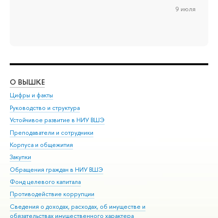
9 июля
О ВЫШКЕ
ОБ
Цифры и факты
Ли
Руководство и структура
Дов
Устойчивое развитие в НИУ ВШЭ
Ол
Преподаватели и сотрудники
При
Корпуса и общежития
Вы
Закупки
При
Обращения граждан в НИУ ВШЭ
Ас
Фонд целевого капитала
До
Противодействие коррупции
Цен
Сведения о доходах, расходах, об имуществе и
Би
обязательствах имущественного характера