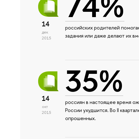
74%
14
российских родителей помога
дек
задания или даже делают их вм
2015
35%
14
россиян в настоящее время ож
окт
России ухудшится. Во II кварт
2015
опрошенных.