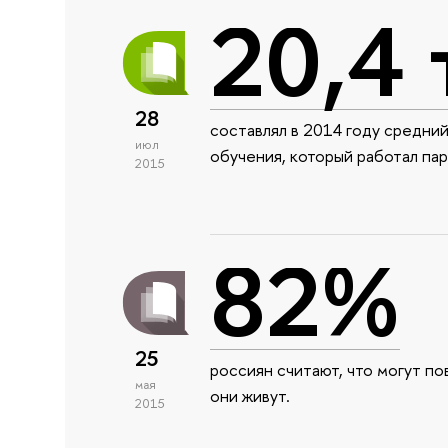
20,4 
28
составлял в 2014 году средни
июл
обучения, который работал пар
2015
82%
25
россиян считают, что могут пов
мая
они живут.
2015