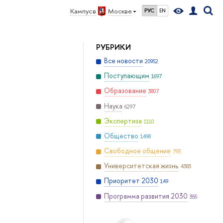
Кампус в
Москве
РУС
EN
РУБРИКИ
Все новости
20952
Поступающим
1697
Образование
3807
Наука
6297
Экспертиза
1110
Общество
1498
Свободное общение
793
Университетская жизнь
4383
Приоритет 2030
149
Программа развития 2030
355