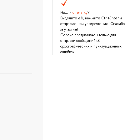
Нашли
опечатку
?
Выделите её, нажмите Ctrl+Enter и
отправьте нам уведомление. Спасибо
за участие!
Сервис предназначен только для
отправки сообщений об
орфографических и пунктуационных
ошибках.