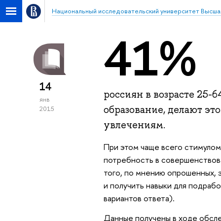
Национальный исследовательский университет Высша
41%
14
россиян в возрасте 25-
янв
образование, делают эт
2015
увлечениям.
При этом чаще всего стимулом
потребность в совершенствова
того, по мнению опрошенных, 
и получить навыки для подрабо
вариантов ответа).
Данные получены в ходе обсле