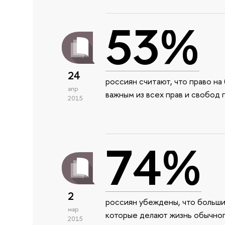
53%
24
россиян считают, что право н
апр
важным из всех прав и свобод 
2015
74%
2
россиян убеждены, что больши
мар
которые делают жизнь обычног
2015