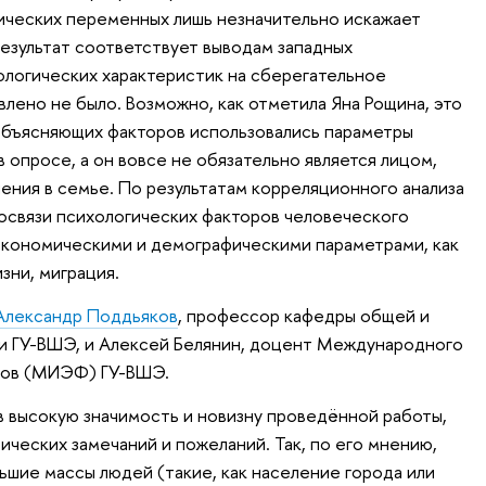
ических переменных лишь незначительно искажает
результат соответствует выводам западных
ологических характеристик на сберегательное
лено не было. Возможно, как отметила Яна Рощина, это
е объясняющих факторов использовались параметры
 опросе, а он вовсе не обязательно является лицом,
ния в семье. По результатам корреляционного анализа
освязи психологических факторов человеческого
экономическими и демографическими параметрами, как
зни, миграция.
Александр Поддьяков
, профессор кафедры общей и
и ГУ-ВШЭ, и Алексей Белянин, доцент Международного
сов (МИЭФ) ГУ-ВШЭ.
 высокую значимость и новизну проведённой работы,
ических замечаний и пожеланий. Так, по его мнению,
ьшие массы людей (такие, как население города или