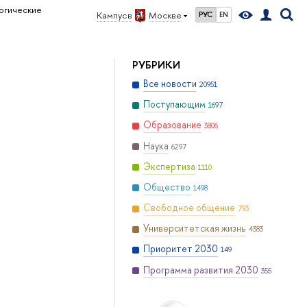
огические
Кампус в
Москве
РУС
EN
РУБРИКИ
Все новости
20951
Поступающим
1697
Образование
3806
Наука
6297
Экспертиза
1110
Общество
1498
Свободное общение
793
Университетская жизнь
4383
Приоритет 2030
149
Программа развития 2030
355