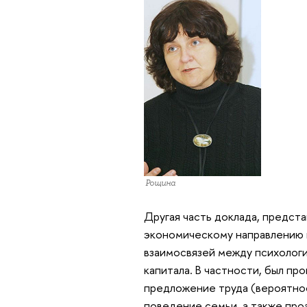
Яна Рощина
Другая часть доклада, предст
экономическому направлению 
взаимосвязей между психологи
капитала. В частности, был пр
предложение труда (вероятнос
поведение семьи, а также про