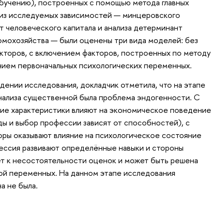
бучению), построенных с помощью метода главных
 из исследуемых зависимостей — минцеровского
т человеческого капитала и анализа детерминант
омохозяйства — были оценены три вида моделей: без
кторов, с включением факторов, построенных по методу
ением первоначальных психологических переменных.
дении исследования, докладчик отметила, что на этапе
нализа существенной была проблема эндогенности. С
кие характеристики влияют на экономическое поведение
ды и выбор профессии зависят от способностей), с
ры оказывают влияние на психологическое состояние
ессия развивают определённые навыки и стороны
ёт к несостоятельности оценок и может быть решена
ой переменных. На данном этапе исследования
а не была.