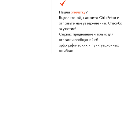
Нашли
опечатку
?
Выделите её, нажмите Ctrl+Enter и
отправьте нам уведомление. Спасибо
за участие!
Сервис предназначен только для
отправки сообщений об
орфографических и пунктуационных
ошибках.