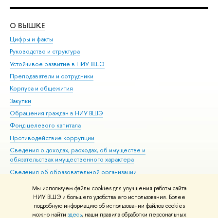
О ВЫШКЕ
ОБ
Цифры и факты
Ли
Руководство и структура
Дов
Устойчивое развитие в НИУ ВШЭ
Ол
Преподаватели и сотрудники
При
Корпуса и общежития
Вы
Закупки
При
Обращения граждан в НИУ ВШЭ
Ас
Фонд целевого капитала
До
Противодействие коррупции
Цен
Сведения о доходах, расходах, об имуществе и
Би
обязательствах имущественного характера
Об
Сведения об образовательной организации
Обр
Людям с ограниченными возможностями здоровья
Мы используем файлы cookies для улучшения работы сайта
Единая платежная страница
НИУ ВШЭ и большего удобства его использования. Более
подробную информацию об использовании файлов cookies
Работа в Вышке
можно найти
здесь
, наши правила обработки персональных