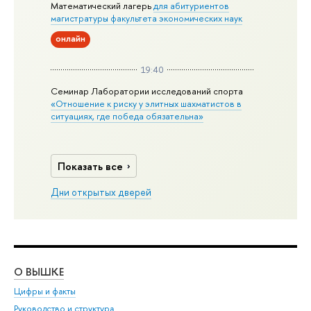
Математический лагерь
для абитуриентов
магистратуры факультета экономических наук
онлайн
19:40
Семинар Лаборатории исследований спорта
«Отношение к риску у элитных шахматистов в
ситуациях, где победа обязательна»
Показать все
Дни открытых дверей
О ВЫШКЕ
ОБ
Цифры и факты
Ли
Руководство и структура
Дов