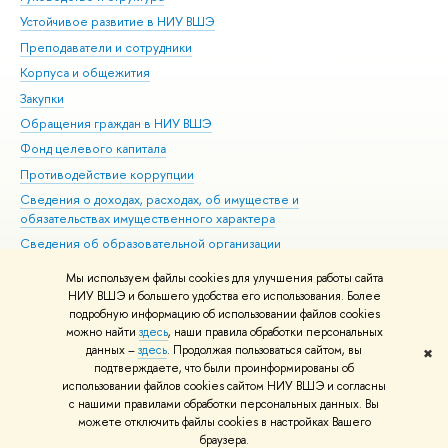
Устойчивое развитие в НИУ ВШЭ
Ол
Преподаватели и сотрудники
При
Корпуса и общежития
Вы
Закупки
При
Обращения граждан в НИУ ВШЭ
Ас
Фонд целевого капитала
До
Противодействие коррупции
Цен
Сведения о доходах, расходах, об имуществе и
Би
обязательствах имущественного характера
Об
Сведения об образовательной организации
Обр
Людям с ограниченными возможностями здоровья
Мы используем файлы cookies для улучшения работы сайта
Единая платежная страница
НИУ ВШЭ и большего удобства его использования. Более
подробную информацию об использовании файлов cookies
Работа в Вышке
можно найти
здесь
, наши правила обработки персональных
данных –
здесь
. Продолжая пользоваться сайтом, вы
✖
Редактору
подтверждаете, что были проинформированы об
© НИУ ВШЭ 1993–2026
Адреса и контакты
Условия использования
использовании файлов cookies сайтом НИУ ВШЭ и согласны
с нашими правилами обработки персональных данных. Вы
материалов
Политика конфиденциальности
Карта сайта
можете отключить файлы cookies в настройках Вашего
Шрифты HSE Sans и HSE Slab разработаны в
Школе дизайна НИУ ВШЭ
браузера.