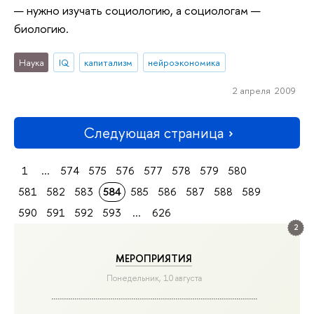
— нужно изучать социологию, а социологам —
биологию.
Наука
IQ
капитализм
нейроэкономика
2 апреля 2009
Следующая страница
1
...
574
575
576
577
578
579
580
581
582
583
584
585
586
587
588
589
590
591
592
593
...
626
2
МЕРОПРИЯТИЯ
Понедельник, 10 августа