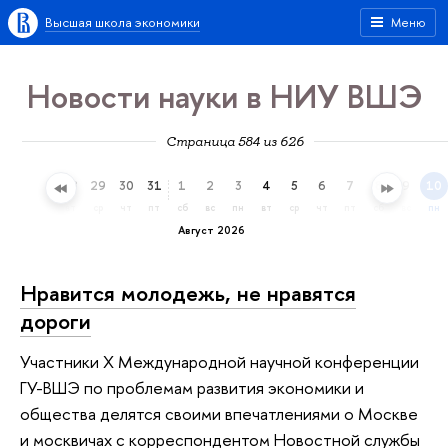
Высшая школа экономики
Меню
Новости науки в НИУ ВШЭ
Страница 584 из 626
26
27
28
29
30
31
1
2
3
4
5
6
7
8
9
10
вс
пн
вт
ср
чт
пт
сб
вс
пн
вт
ср
чт
пт
сб
вс
пн
Август 2026
Нравится молодежь, не нравятся
дороги
Участники X Международной научной конференции
ГУ-ВШЭ по проблемам развития экономики и
общества делятся своими впечатлениями о Москве
и москвичах с корреспондентом Новостной службы