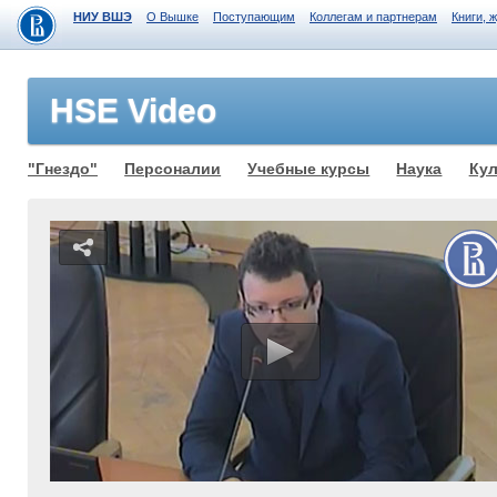
НИУ ВШЭ
О Вышке
Поступающим
Коллегам и партнерам
Книги, 
HSE Video
"Гнездо"
Персоналии
Учебные курсы
Наука
Кул