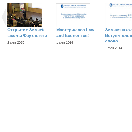
Открытие Зимней
Мастер-класс Law
Зимняя школ
школы Фаукльтета
and Economics:
Вступитель
слово.
2 фев 2015
1 фев 2014
1 фев 2014