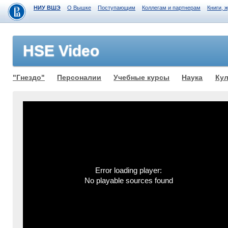
НИУ ВШЭ
О Вышке
Поступающим
Коллегам и партнерам
Книги, 
HSE Video
"Гнездо"
Персоналии
Учебные курсы
Наука
Кул
Error loading player:
No playable sources found