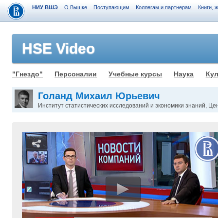
НИУ ВШЭ
О Вышке
Поступающим
Коллегам и партнерам
Книги, 
HSE Video
"Гнездо"
Персоналии
Учебные курсы
Наука
Кул
Голанд Михаил Юрьевич
Институт статистических исследований и экономики знаний, Це