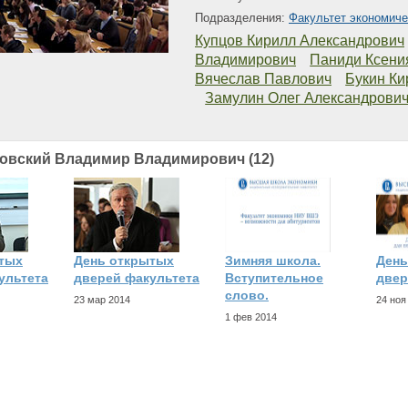
Подразделения:
Факультет экономиче
Купцов Кирилл Александрович
Владимирович
Паниди Ксени
Вячеслав Павлович
Букин Ки
Замулин Олег Александрови
ровский Владимир Владимирович (12)
тых
День открытых
Зимняя школа.
День
ультета
дверей факультета
Вступительное
двер
слово.
23 мар 2014
24 ноя
1 фев 2014