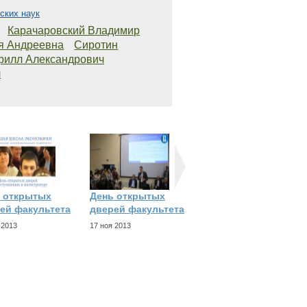
ских наук
Карачаровский Владимир
я Андреевна
Сиротин
рилл Александрович
ч
 открытых
День открытых
День открытых
ей факультета
дверей факультета
дверей для
поступающих в
 2013
17 ноя 2013
28 апр 2013