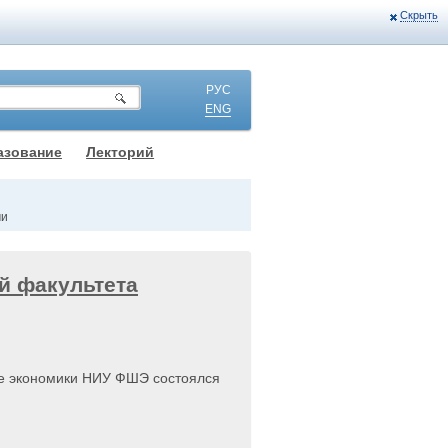
Скрыть
РУС
ENG
азование
Лекторий
ми
й факультета
ете экономики НИУ ФШЭ состоялся