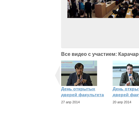
Все видео с участием: Карача
День открытых
День откры
дверей факультета
дверей фак
27 апр 2014
20 апр 2014