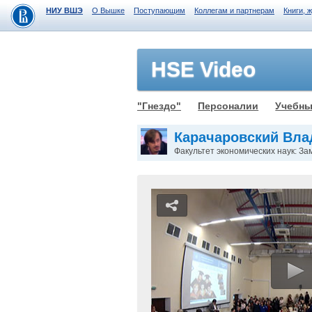
НИУ ВШЭ
О Вышке
Поступающим
Коллегам и партнерам
Книги, 
HSE Video
"Гнездо"
Персоналии
Учебны
Карачаровский Вл
Факультет экономических наук: З