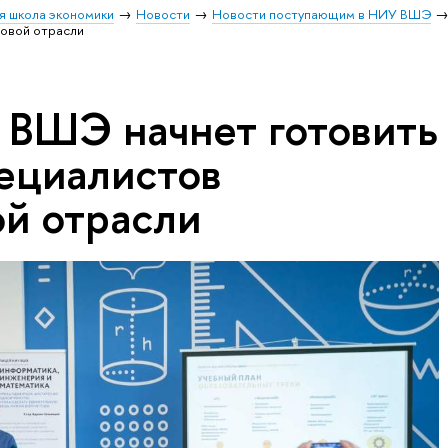
я школа экономики
Новости
Новости поступающим в НИУ ВШЭ
овой отрасли
ВШЭ начнет готовить
ециалистов
ой отрасли