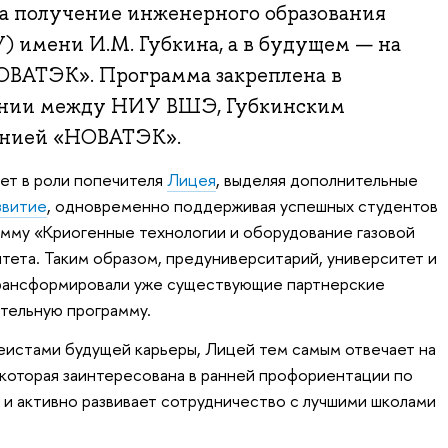
а получение инженерного образования
У) имени И.М. Губкина, а в будущем — на
ОВАТЭК». Программа закреплена в
ении между НИУ ВШЭ, Губкинским
анией «НОВАТЭК».
т в роли попечителя
Лицея
, выделяя дополнительные
звитие
, одновременно поддерживая успешных студентов
амму «Криогенные технологии и оборудование газовой
итета. Таким образом, предуниверситарий, университет и
рансформировали уже существующие партнерские
тельную программу.
еистами будущей карьеры, Лицей тем самым отвечает на
которая заинтересована в ранней профориентации по
и активно развивает сотрудничество с лучшими школами