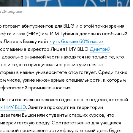
л Дмитриев
готовит абитуриентов для ВШЭ и с этой точки зрения
ефти и газа (НИУ) им. И.М. Губкина довольно необычный.
 в Лицее в Вышку идёт
чуть больше 60% наших
 соглашение директор Лицея НИУ ВШЭ
Дмитрий
довольно значимой части находятся не только те, кто
но и те, кто принципиально решил учиться на
которым в нашем университете отсутствует. Среди таких
том числе, узкие инженерные специальности, к которым
ефтегазовой промышленности».
Лицея изначально заложен один день в неделю, который
тах НИУ ВШЭ
. Занятия проходят на территории
даватели Вышки или студенты старших курсов, что
иверситетскую среду. Соответственно для учащихся
егазовой промышленности» факультетский день будет