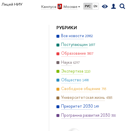
Лицей НИУ
Кампус в
Москве
РУС
EN
РУБРИКИ
Все новости
20952
Поступающим
1697
Образование
3807
Наука
6297
Экспертиза
1110
Общество
1498
Свободное общение
793
Университетская жизнь
4383
Приоритет 2030
149
Программа развития 2030
355