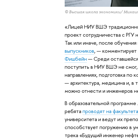
© Высшая школа экономики/ Михаи
«Лицей НИУ ВШЭ традиционно 
проект сотрудничества с РГУ н
Так или иначе, после обучения
выпускников
, — комментирует
Фишбейн
— Среди оставшейся 
поступить в НИУ ВШЭ не смог, 
направлениях, подготовка по 
— архитектура, медицина и, в 
можно отнести и инженеров н
В образовательной программе 
ребята
проводят на факульте
университета и ведут их препо
способствует погружению в ун
трека «Будущий инженер нефт