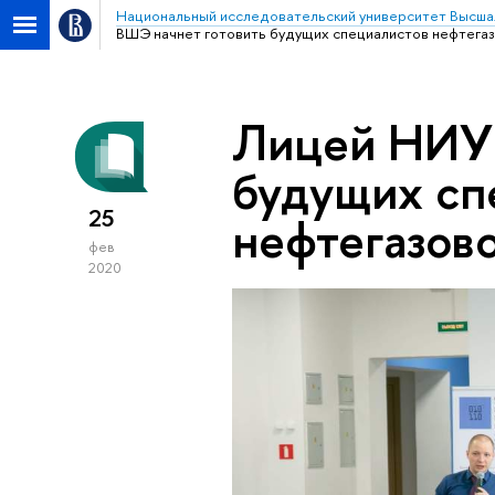
Национальный исследовательский университет Высша
ВШЭ начнет готовить будущих специалистов нефтегаз
Лицей НИУ 
будущих сп
25
нефтегазов
фев
2020