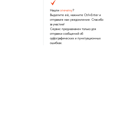
Нашли
опечатку
?
Выделите её, нажмите Ctrl+Enter и
отправьте нам уведомление. Спасибо
за участие!
Сервис предназначен только для
отправки сообщений об
орфографических и пунктуационных
ошибках.