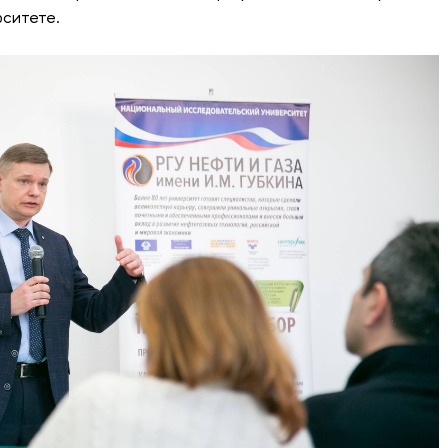
рситете.