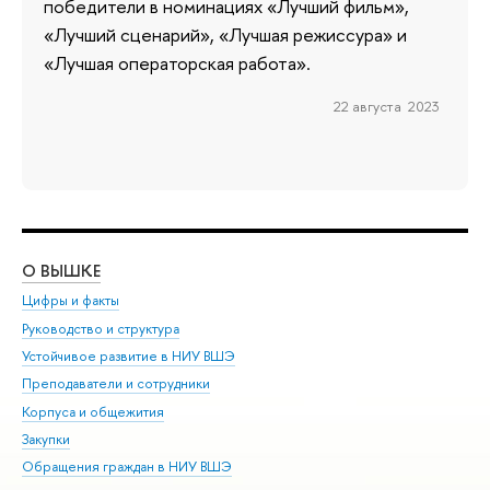
победители в номинациях «Лучший фильм»,
«Лучший сценарий», «Лучшая режиссура» и
«Лучшая операторская работа».
22 августа 2023
О ВЫШКЕ
ОБ
Цифры и факты
Ли
Руководство и структура
Дов
Устойчивое развитие в НИУ ВШЭ
Ол
Преподаватели и сотрудники
При
Корпуса и общежития
Вы
Закупки
При
Обращения граждан в НИУ ВШЭ
Ас