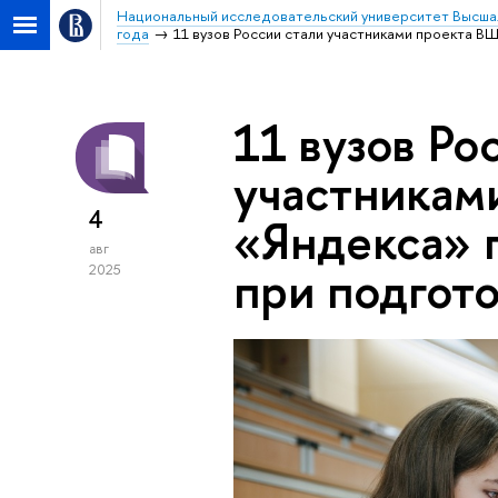
Национальный исследовательский университет Высша
года
11 вузов России стали участниками проекта 
11 вузов Ро
участникам
4
«Яндекса» 
авг
при подгот
2025