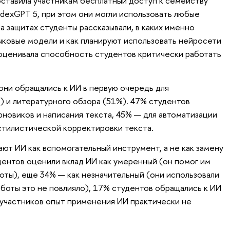
ставила участникам бесплатный доступ к семейству
dexGPT 5, при этом они могли использовать любые
 защитах студенты рассказывали, в каких именно
ыковые модели и как планируют использовать нейросети
 оценивала способность студентов критически работать
они обращались к ИИ в первую очередь для
) и литературного обзора (51%). 47% студентов
рновиков и написания текста, 45% — для автоматизации
стилистической корректировки текста.
ют ИИ как вспомогательный инструмент, а не как замену
ентов оценили вклад ИИ как умеренный (он помог им
оты), еще 34% — как незначительный (они использовали
аботы это не повлияло), 17% студентов обращались к ИИ
% участников опыт применения ИИ практически не