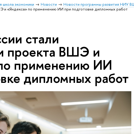
я школа экономики
Новости
Новости программы развития НИУ В
ВШЭ и «Яндекса» по применению ИИ при подготовке дипломных работ
ссии стали
и проекта ВШЭ и
по применению ИИ
овке дипломных работ