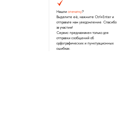
Нашли
опечатку
?
Выделите её, нажмите Ctrl+Enter и
отправьте нам уведомление. Спасибо
за участие!
Сервис предназначен только для
отправки сообщений об
орфографических и пунктуационных
ошибках.