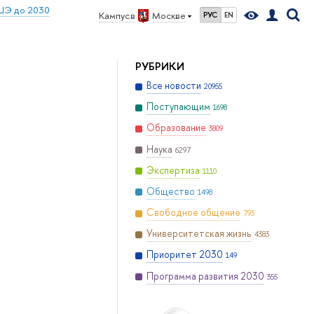
ШЭ до 2030
Кампус в
Москве
РУС
EN
РУБРИКИ
Все новости
20955
Поступающим
1698
Образование
3809
Наука
6297
Экспертиза
1110
Общество
1498
Свободное общение
793
Университетская жизнь
4383
Приоритет 2030
149
Программа развития 2030
355